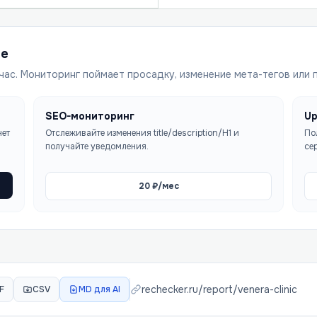
ше
час. Мониторинг поймает просадку, изменение мета-тегов или 
SEO-мониторинг
Up
чет
Отслеживайте изменения title/description/H1 и
По
получайте уведомления.
се
20
₽/мес
rechecker.ru/report/
venera-clinic
F
CSV
MD для AI