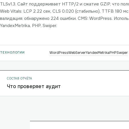
TLSv1.3. Сайт поддерживает HTTP/2 и сжатие GZIP, что пол
Web Vitals: LCP 2.22 сек, CLS 0.020 (стабильно), TTFB 180 м
валидация: обнаружено 224 ошибки. CMS: WordPress. Исполь
YandexMetrika, PHP, Swiper.
ТЕХНОЛОГИИ
WordPress
WebServer
YandexMetrika
PHP
Swiper
СОСТАВ ОТЧЁТА
Что проверяет аудит