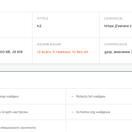
HTTP/2
CANONICAL
h2
https://venera.cl
ИЗОБРАЖЕНИЯ
COMPRESSION
00 KB, JS 619
12 всего, 5 тяжёлых, 10 без alt
gzip, экономия
map найден
Robots.txt найден
 Graph настроен
Schema.org найдена
смешанного контента