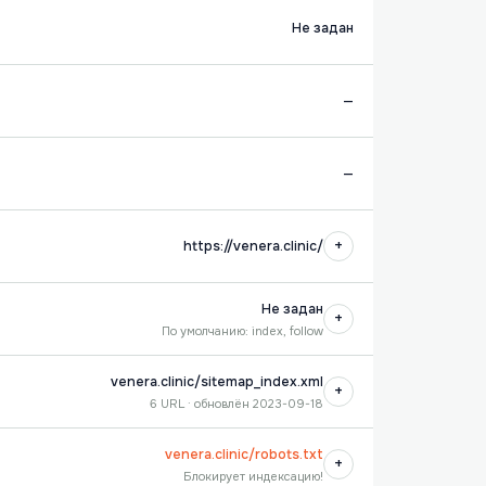
Не задан
—
—
+
https://venera.clinic/
Не задан
+
По умолчанию: index, follow
venera.clinic/sitemap_index.xml
+
6 URL · обновлён 2023-09-18
venera.clinic/robots.txt
+
Блокирует индексацию!