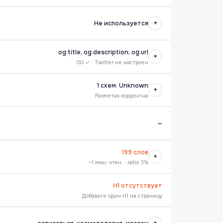
+
Не используется
og:title, og:description, og:url
+
OG ✓ · Twitter не настроен
1 схем: Unknown
+
Разметка корректна
—
199 слов
+
~1 мин. чтен. · ratio 3%
H1 отсутствует
Добавьте один H1 на страницу