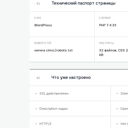
Технический паспорт страницы
01
CMS
СЕРВЕР
WordPress
PHP 7.4.33
ROBOTS.TXT
РЕСУРСЫ
venera.clinic/robots.txt
32 файлов, CSS 2
KB
Что уже настроено
02
SSL действителен
Site
Description задан
Open
HTTP/2
Нет 