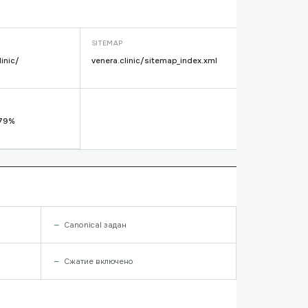
SITEMAP
inic/
venera.clinic/sitemap_index.xml
 79%
Canonical задан
Сжатие включено