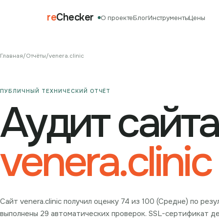
re
Checker
О проекте
Блог
Инструменты
Цены
Главная
/
Отчёты
/
venera.clinic
ПУБЛИЧНЫЙ ТЕХНИЧЕСКИЙ ОТЧЁТ
Аудит сайта
venera.clinic
Сайт venera.clinic получил оценку 74 из 100 (Средне) по ре
выполнены 29 автоматических проверок. SSL-сертификат дей