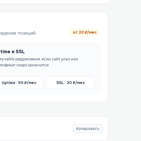
от
20
₽/мес
падение позиций.
time и SSL
лучайте уведомления, если сайт упал или
ртификат скоро закончится.
Uptime ·
50
₽/мес
SSL ·
30
₽/мес
Копировать