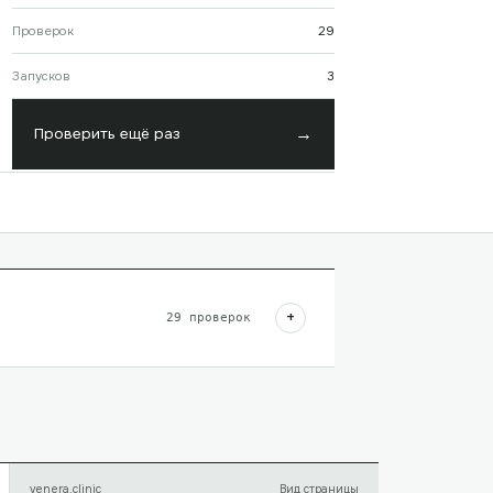
Проверок
29
Запусков
3
→
Проверить ещё раз
+
29
проверок
venera.clinic
Вид страницы