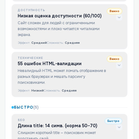
ДОСТУПНОСТЬ
Важно
Низкая оценка доступности (60/100)
Сайт сложен для людей с ограниченными
возможностями и плохо читается читалками
экрана.
Эффект:
Средний
Сложность:
Средняя
ТЕХНИЧЕСКИЕ
Важно
55 ошибок HTML-валидации
Невалидный HTML может ломать отображение в
разных браузерах и мешать парсингу
поисковиками.
Эффект:
Низкий
Сложность:
Средняя
БЫСТРО
(
5
)
SEO
Быстро
Длина title: 14 симв. (норма 50–70)
Слишком короткий title — поисковик может
подставить свой.