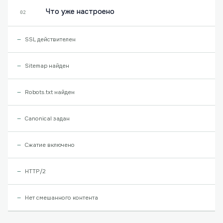
Что уже настроено
02
SSL действителен
Sitemap найден
Robots.txt найден
Canonical задан
Сжатие включено
HTTP/2
Нет смешанного контента