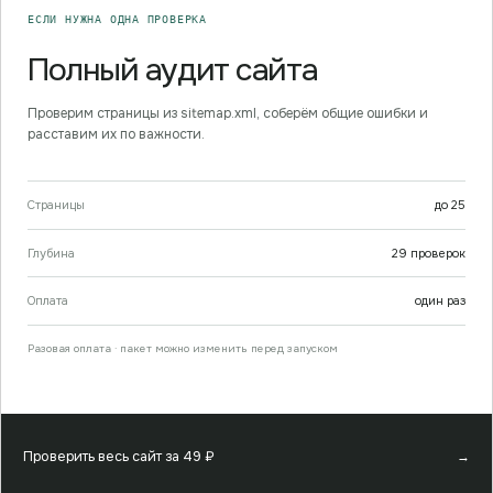
ЕСЛИ НУЖНА ОДНА ПРОВЕРКА
Полный аудит сайта
Проверим страницы из sitemap.xml, соберём общие ошибки и
расставим их по важности.
Страницы
до
25
Глубина
29
проверок
Оплата
один раз
Разовая оплата · пакет можно изменить перед запуском
Проверить весь сайт за
49
₽
→