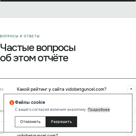
ВОПРОСЫ И ОТВЕТЫ
Частые вопросы
об этом отчёте
+
Какой рейтинг у сайта vidobetguncel.com?
01
Файлы cookie
С вашего согласия включим аналитику.
Подробнее
+
Безопасен ли сайт vidobetguncel.com?
02
Отклонить
Разрешить
Насколько быстро загружается
+
03
vidobetguncel.com?