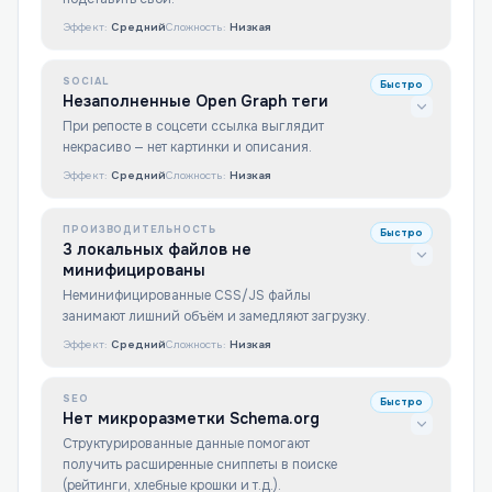
Эффект:
Средний
Сложность:
Низкая
SOCIAL
Быстро
Незаполненные Open Graph теги
При репосте в соцсети ссылка выглядит
некрасиво — нет картинки и описания.
Эффект:
Средний
Сложность:
Низкая
ПРОИЗВОДИТЕЛЬНОСТЬ
Быстро
3 локальных файлов не
минифицированы
Неминифицированные CSS/JS файлы
занимают лишний объём и замедляют загрузку.
Эффект:
Средний
Сложность:
Низкая
SEO
Быстро
Нет микроразметки Schema.org
Структурированные данные помогают
получить расширенные сниппеты в поиске
(рейтинги, хлебные крошки и т.д.).