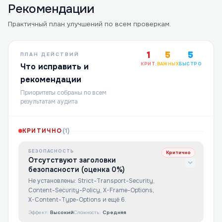
Рекомендации
Практичный план улучшений по всем проверкам.
1
5
5
ПЛАН ДЕЙСТВИЙ
КРИТ.
ВАЖНЫХ
БЫСТРО
Что исправить и
рекомендации
Приоритеты собраны по всем
результатам аудита
КРИТИЧНО
(
1
)
БЕЗОПАСНОСТЬ
Критично
Отсутствуют заголовки
безопасности (оценка 0%)
Не установлены: Strict-Transport-Security,
Content-Security-Policy, X-Frame-Options,
X-Content-Type-Options и ещё 6.
Эффект:
Высокий
Сложность:
Средняя