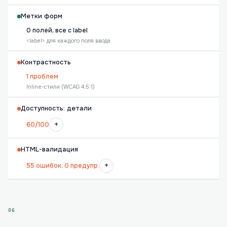
Метки форм
0 полей, все с label
<label> для каждого поля ввода
Контрастность
1 проблем
Inline-стили (WCAG 4.5:1)
Доступность: детали
+
60/100
HTML-валидация
+
55 ошибок, 0 предупр.
06