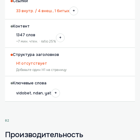
Ссылки
+
33 внутр. / 4 внеш., 1 битых
Контент
1347 слов
+
~7 мин. чтен. · ratio 25%
Структура заголовков
H1 отсутствует
Добавьте один H1 на страницу
Ключевые слова
+
vidobet, ndan, yat
02
Производительность