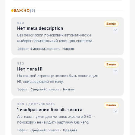
ВАЖНО
(
5
)
SEO
Важно
Нет meta description
Без description поисковик автоматически
выберет произвольный текст для сниппета.
Эффект:
Высокий
Сложность:
Низкая
SEO
Важно
Нет тега H1
На каждой странице должен быть ровно один
H1, описывающий её тему.
Эффект:
Средний
Сложность:
Низкая
SEO / ДОСТУПНОСТЬ
Важно
1 изображение без alt-текста
Alt-текст нужен для читалок экрана и SEO —
поисковик не «видит» картинку без него.
Эффект:
Средний
Сложность:
Средняя