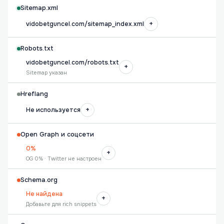
Sitemap.xml
+
vidobetguncel.com/sitemap_index.xml
Robots.txt
vidobetguncel.com/robots.txt
+
Sitemap указан
Hreflang
+
Не используется
Open Graph и соцсети
0%
+
OG 0% · Twitter не настроен
Schema.org
Не найдена
+
Добавьте для rich snippets