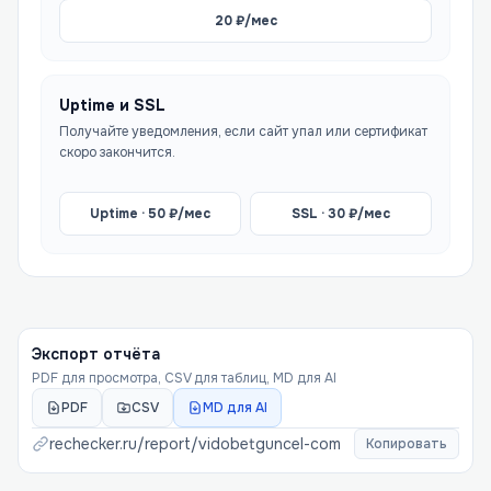
20
₽/мес
Uptime и SSL
Получайте уведомления, если сайт упал или сертификат
скоро закончится.
Uptime ·
50
₽/мес
SSL ·
30
₽/мес
Экспорт отчёта
PDF для просмотра, CSV для таблиц, MD для AI
PDF
CSV
MD для AI
rechecker.ru/report/
vidobetguncel-com
Копировать