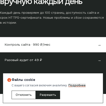
вручную каждый день
Каждый день проверяем до
100
страниц, доступность сайта и
срок HTTPS-сертификата. Новые проблемы и сбои сохраняются
в истории.
→
Контроль сайта ·
990
₽/мес
→
Разовый аудит от
49
₽
Файлы cookie
С вашего согласия включим аналитику.
Подробнее
Отчёт создан в
reChecker
· проверка одной страницы бесплатна
Отклонить
Разрешить