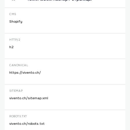
CMS
Shopify
HTTP/2
h2
CANONICAL
https://vivento.ch/
SITEMAP
vivento.ch/sitemap.xml
ROBOTS.TXT
vivento.ch/robots.txt