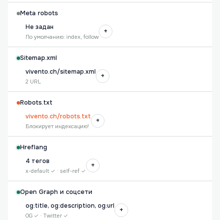
Meta robots
Не задан
+
По умолчанию: index, follow
Sitemap.xml
vivento.ch/sitemap.xml
+
2 URL
Robots.txt
vivento.ch/robots.txt
+
Блокирует индексацию!
Hreflang
4 тегов
+
x-default ✓ · self-ref ✓
Open Graph и соцсети
og:title, og:description, og:url
+
OG ✓ · Twitter ✓