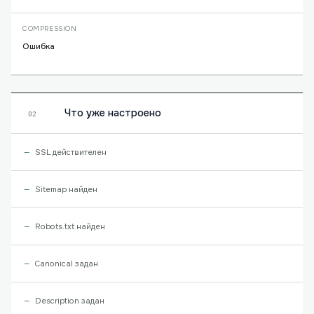
COMPRESSION
Ошибка
Что уже настроено
02
SSL действителен
Sitemap найден
Robots.txt найден
Canonical задан
Description задан