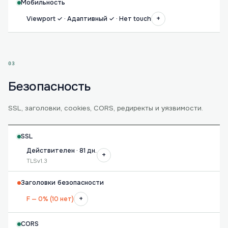
Мобильность
+
Viewport ✓ · Адаптивный ✓ · Нет touch
03
Безопасность
SSL, заголовки, cookies, CORS, редиректы и уязвимости.
SSL
Действителен · 81 дн.
+
TLSv1.3
Заголовки безопасности
+
F — 0% (10 нет)
CORS