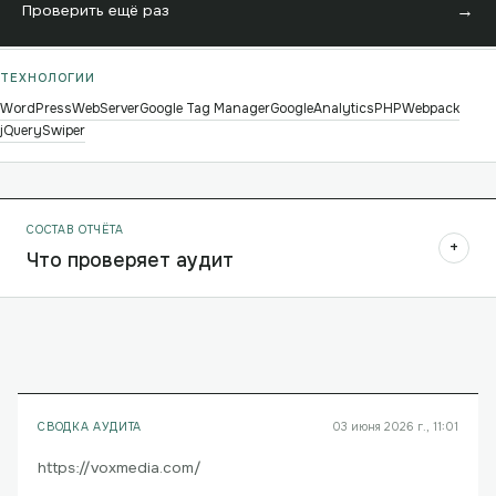
→
Проверить ещё раз
ТЕХНОЛОГИИ
WordPress
WebServer
Google Tag Manager
GoogleAnalytics
PHP
Webpack
jQuery
Swiper
СОСТАВ ОТЧЁТА
+
Что проверяет аудит
СВОДКА АУДИТА
03 июня 2026 г., 11:01
https://voxmedia.com/