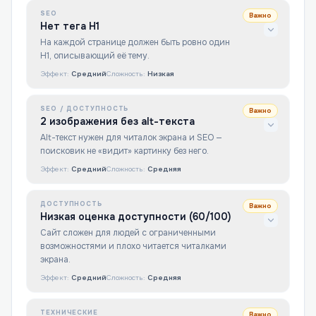
SEO
Важно
Нет тега H1
На каждой странице должен быть ровно один
H1, описывающий её тему.
Эффект:
Средний
Сложность:
Низкая
SEO / ДОСТУПНОСТЬ
Важно
2 изображения без alt-текста
Alt-текст нужен для читалок экрана и SEO —
поисковик не «видит» картинку без него.
Эффект:
Средний
Сложность:
Средняя
ДОСТУПНОСТЬ
Важно
Низкая оценка доступности (60/100)
Сайт сложен для людей с ограниченными
возможностями и плохо читается читалками
экрана.
Эффект:
Средний
Сложность:
Средняя
ТЕХНИЧЕСКИЕ
Важно