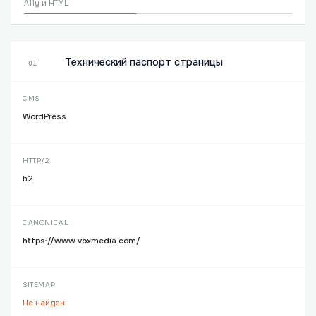
A11y и HTML
Технический паспорт страницы
01
CMS
WordPress
HTTP/2
h2
CANONICAL
https://www.voxmedia.com/
SITEMAP
Не найден