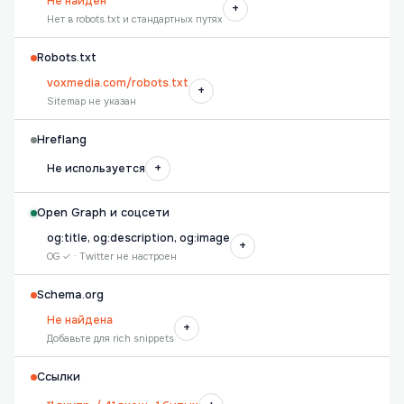
Не найден
+
Нет в robots.txt и стандартных путях
Robots.txt
voxmedia.com/robots.txt
+
Sitemap не указан
Hreflang
+
Не используется
Open Graph и соцсети
og:title, og:description, og:image
+
OG ✓ · Twitter не настроен
Schema.org
Не найдена
+
Добавьте для rich snippets
Ссылки