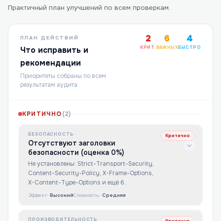
Практичный план улучшений по всем проверкам.
2
6
4
ПЛАН ДЕЙСТВИЙ
КРИТ.
ВАЖНЫХ
БЫСТРО
Что исправить и
рекомендации
Приоритеты собраны по всем
результатам аудита
КРИТИЧНО
(
2
)
БЕЗОПАСНОСТЬ
Критично
Отсутствуют заголовки
безопасности (оценка 0%)
Не установлены: Strict-Transport-Security,
Content-Security-Policy, X-Frame-Options,
X-Content-Type-Options и ещё 6.
Эффект:
Высокий
Сложность:
Средняя
ПРОИЗВОДИТЕЛЬНОСТЬ