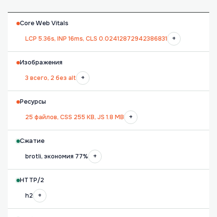
Core Web Vitals
+
LCP 5.36s, INP 16ms, CLS 0.02412872942386831
Изображения
+
3 всего, 2 без alt
Ресурсы
+
25 файлов, CSS 255 KB, JS 1.8 MB
Сжатие
+
brotli, экономия 77%
HTTP/2
+
h2