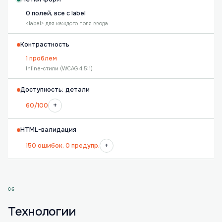
0 полей, все с label
<label> для каждого поля ввода
Контрастность
1 проблем
Inline-стили (WCAG 4.5:1)
Доступность: детали
+
60/100
HTML-валидация
+
150 ошибок, 0 предупр.
06
Технологии