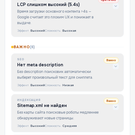
Критично
LCP слишком высокий (5.4s)
Время загрузки основного контента >4s —
Google считает это плохим UX и понижает в
выдаче.
Эффект:
Высокий
Сложность:
Высокая
ВАЖНО
(
6
)
SEO
Важно
Нет meta description
Без description поисковик автоматически
выберет произвольный текст для сниппета.
Эффект:
Высокий
Сложность:
Низкая
ИНДЕКСАЦИЯ
Важно
Sitemap.xml не найден
Без карты сайта поисковые роботы медленнее
обнаруживают новые страницы.
Эффект:
Высокий
Сложность:
Средняя