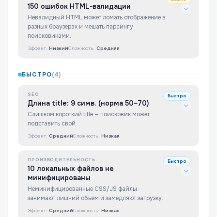
150 ошибок HTML-валидации
Невалидный HTML может ломать отображение в
разных браузерах и мешать парсингу
поисковиками.
Эффект:
Низкий
Сложность:
Средняя
БЫСТРО
(
4
)
SEO
Быстро
Длина title: 9 симв. (норма 50–70)
Слишком короткий title — поисковик может
подставить свой.
Эффект:
Средний
Сложность:
Низкая
ПРОИЗВОДИТЕЛЬНОСТЬ
Быстро
10 локальных файлов не
минифицированы
Неминифицированные CSS/JS файлы
занимают лишний объём и замедляют загрузку.
Эффект:
Средний
Сложность:
Низкая