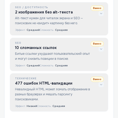
SEO / ДОСТУПНОСТЬ
Важно
2 изображения без alt-текста
Alt-текст нужен для читалок экрана и SEO —
поисковик не «видит» картинку без него.
Эффект:
Средний
Сложность:
Средняя
SEO
Важно
10 сломанных ссылок
Битые ссылки ухудшают пользовательский опыт
и могут снизить позиции в поиске.
Эффект:
Средний
Сложность:
Средняя
ТЕХНИЧЕСКИЕ
Важно
477 ошибок HTML-валидации
Невалидный HTML может ломать отображение в
разных браузерах и мешать парсингу
поисковиками.
Эффект:
Низкий
Сложность:
Средняя