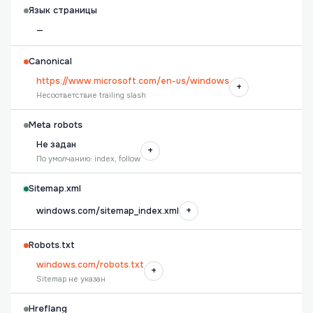
Язык страницы
—
Canonical
https://www.microsoft.com/en-us/windows
+
Несоответствие trailing slash
Meta robots
Не задан
+
По умолчанию: index, follow
Sitemap.xml
+
windows.com/sitemap_index.xml
Robots.txt
windows.com/robots.txt
+
Sitemap не указан
Hreflang