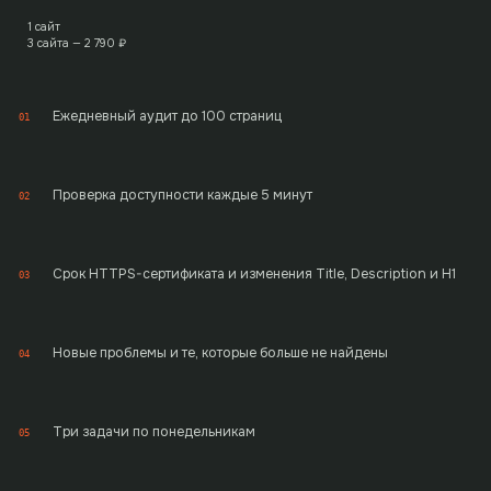
1 сайт
3 сайта —
2 790
₽
Ежедневный аудит до 100 страниц
01
Проверка доступности каждые 5 минут
02
Срок HTTPS-сертификата и изменения Title, Description и H1
03
Новые проблемы и те, которые больше не найдены
04
Три задачи по понедельникам
05