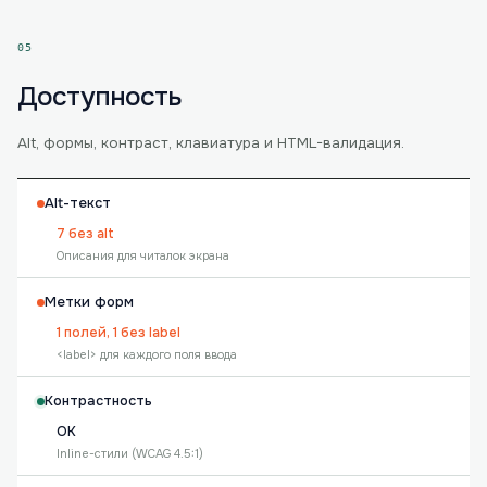
05
Доступность
Alt, формы, контраст, клавиатура и HTML-валидация.
Alt-текст
7 без alt
Описания для читалок экрана
Метки форм
1 полей, 1 без label
<label> для каждого поля ввода
Контрастность
OK
Inline-стили (WCAG 4.5:1)