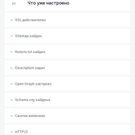
Что уже настроено
02
SSL действителен
Sitemap найден
Robots.txt найден
Description задан
Open Graph настроен
Schema.org найдена
Сжатие включено
HTTP/2