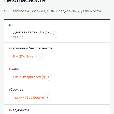
Безопасность
SSL, заголовки, cookies, CORS, редиректы и уязвимости.
SSL
Действителен · 132 дн.
+
TLSv1.3
Заголовки безопасности
+
F — 21% (9 нет)
CORS
+
Открыт для всех (*)
Cookies
+
1 куки · 1 без Secure
Редиректы