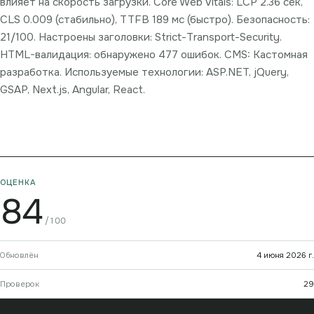
влияет на скорость загрузки. Core Web Vitals: LCP 2.36 сек,
CLS 0.009 (стабильно), TTFB 189 мс (быстро). Безопасность:
21/100. Настроены заголовки: Strict-Transport-Security.
HTML-валидация: обнаружено 477 ошибок. CMS: Кастомная
разработка. Используемые технологии: ASP.NET, jQuery,
GSAP, Next.js, Angular, React.
ОЦЕНКА
84
/100
Обновлён
4 июня 2026 г.
Проверок
29