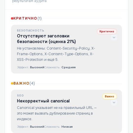
результатам аудита
КРИТИЧНО
(
1
)
БЕЗОПАСНОСТЬ
Критично
Отсутствуют заголовки
безопасности (оценка 21%)
Не установлены: Content-Security-Policy, X-
Frame-Options, X-Content-Type-Options, X-
XSS-Protection и ещё 5.
Эффект:
Высокий
Сложность:
Средняя
ВАЖНО
(
4
)
SEO
Важно
Некорректный canonical
Canonical указывает не на правильный URL —
это может вызвать дублирование страниц в
индексе.
Эффект:
Высокий
Сложность:
Низкая