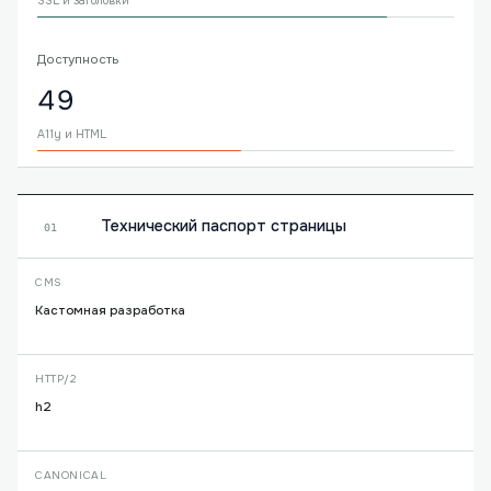
SSL и заголовки
Доступность
49
A11y и HTML
Технический паспорт страницы
01
CMS
Кастомная разработка
HTTP/2
h2
CANONICAL