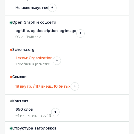
+
Не используется
Open Graph и соцсети
og:title, og:description, og:image
+
OG ✓ · Twitter ✓
Schema.org
1 схем: Organization
+
1 проблем в разметке
Ссылки
+
18 внутр. / 117 внеш., 10 битых
Контент
650 слов
+
~4 мин. чтен. · ratio 1%
Структура заголовков