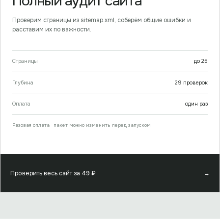
Полный аудит сайта
Проверим страницы из sitemap.xml, соберём общие ошибки и
расставим их по важности.
Страницы
до
25
Глубина
29
проверок
Оплата
один раз
Разовая оплата · пакет можно изменить перед запуском
Проверить весь сайт за
49
₽
→