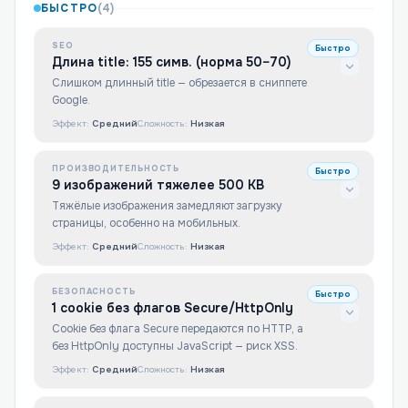
БЫСТРО
(
4
)
SEO
Быстро
Длина title: 155 симв. (норма 50–70)
Слишком длинный title — обрезается в сниппете
Google.
Эффект:
Средний
Сложность:
Низкая
ПРОИЗВОДИТЕЛЬНОСТЬ
Быстро
9 изображений тяжелее 500 KB
Тяжёлые изображения замедляют загрузку
страницы, особенно на мобильных.
Эффект:
Средний
Сложность:
Низкая
БЕЗОПАСНОСТЬ
Быстро
1 cookie без флагов Secure/HttpOnly
Cookie без флага Secure передаются по HTTP, а
без HttpOnly доступны JavaScript — риск XSS.
Эффект:
Средний
Сложность:
Низкая