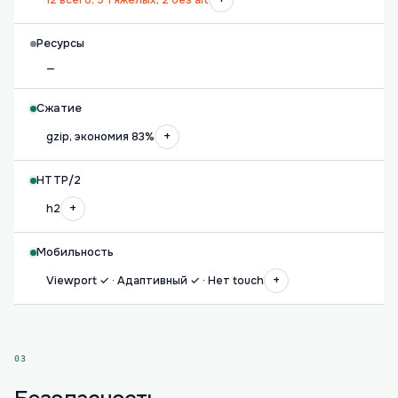
12 всего, 9 тяжёлых, 2 без alt
Ресурсы
—
Сжатие
+
gzip, экономия 83%
HTTP/2
+
h2
Мобильность
+
Viewport ✓ · Адаптивный ✓ · Нет touch
03