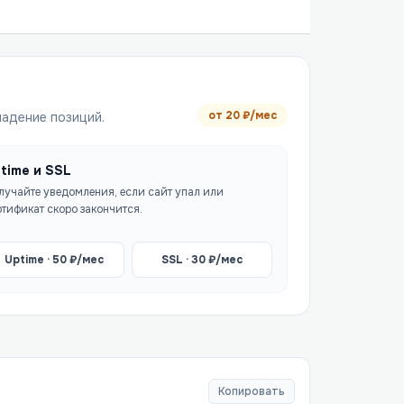
от
20
₽/мес
падение позиций.
time и SSL
лучайте уведомления, если сайт упал или
ртификат скоро закончится.
Uptime ·
50
₽/мес
SSL ·
30
₽/мес
Копировать