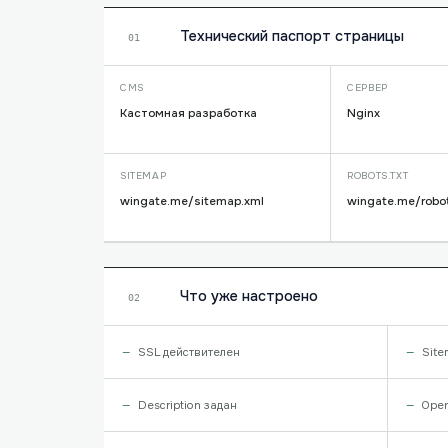
Технический паспорт страницы
01
CMS
СЕРВЕР
Кастомная разработка
Nginx
SITEMAP
ROBOTS.TXT
wingate.me/sitemap.xml
wingate.me/robot
Что уже настроено
02
SSL действителен
Site
Description задан
Open