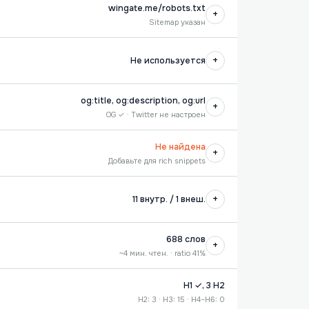
wingate.me/robots.txt
+
Sitemap указан
+
Не используется
og:title, og:description, og:url
+
OG ✓ · Twitter не настроен
Не найдена
+
Добавьте для rich snippets
+
11 внутр. / 1 внеш.
688 слов
+
~4 мин. чтен. · ratio 41%
H1 ✓, 3 H2
H2: 3 · H3: 15 · H4–H6: 0