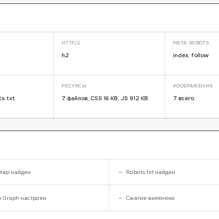
HTTP/2
META ROBOTS
h2
index, follow
РЕСУРСЫ
ИЗОБРАЖЕНИЯ
s.txt
7 файлов, CSS 16 KB, JS 912 KB
7 всего
map найден
Robots.txt найден
 Graph настроен
Сжатие включено