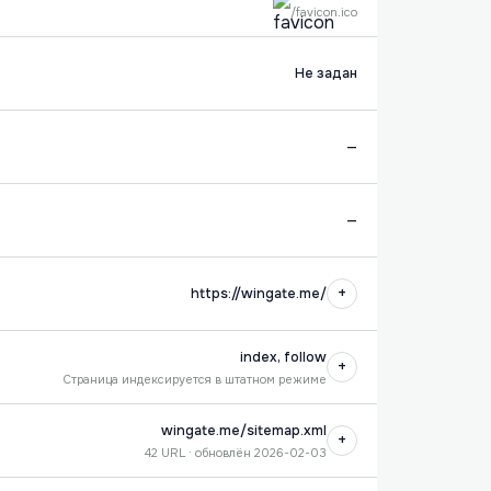
/favicon.ico
Не задан
—
—
+
https://wingate.me/
index, follow
+
Страница индексируется в штатном режиме
wingate.me/sitemap.xml
+
42 URL · обновлён 2026-02-03