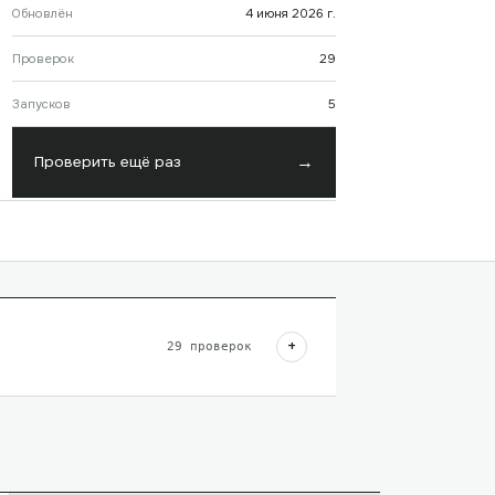
Обновлён
4 июня 2026 г.
Проверок
29
Запусков
5
→
Проверить ещё раз
+
29
проверок