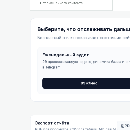
Нет смешанного контента
Выберите, что отслеживать даль
Бесплатный отчет показывает состояние сей
Еженедельный аудит
29 проверок каждую неделю, динамика балла и от
в Telegram.
99
₽/мес
Экспорт отчёта
PD
PDF для просмотра, CSV для таблиц, MD для AI