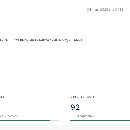
04 июня 2026 г. в 03:38
янии. Остались незначительные улучшения.
сть
Безопасность
92
als и ресурсы
SSL и заголовки