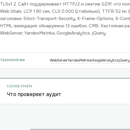
TLSv1.2. Сайт поддерживает HTTP/2 и сжатие GZIP, что пол
Web Vitals: LCP 1.90 сек, CLS 0.000 (стабильно), TTFB 52 мс
заголовки: Strict-Transport-Security, X-Frame-Options, X-Con
HTML-валидация: обнаружено 13 ошибок. CMS: Кастомная ра
WebServer, YandexMetrika, GoogleAnalytics, jQuery.
ТЕХНОЛОГИИ
WebServer
YandexMetrika
GoogleAnalytics
jQuery
СОСТАВ ОТЧЁТА
Что проверяет аудит