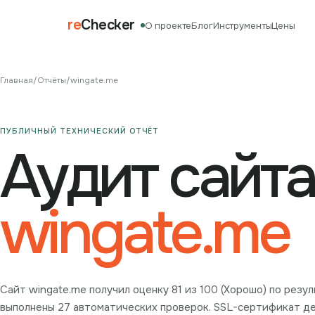
re
Checker
О проекте
Блог
Инструменты
Цены
Главная
/
Отчёты
/
wingate.me
ПУБЛИЧНЫЙ ТЕХНИЧЕСКИЙ ОТЧЁТ
Аудит сайта
wingate.me
Сайт wingate.me получил оценку 81 из 100 (Хорошо) по резу
выполнены 27 автоматических проверок. SSL-сертификат дей