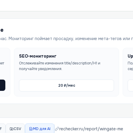
ше
час. Мониторинг поймает просадку, изменение мета-тегов или 
SEO-мониторинг
Up
чет
Отслеживайте изменения title/description/H1 и
По
получайте уведомления.
се
20
₽/мес
rechecker.ru/report/
wingate-me
F
CSV
MD для AI