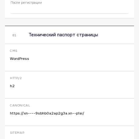
После регистрации
Технический паспорт страницы
01
CMS
WordPress
HTTP/2
h2
CANONICAL
https://xn----9sbhb0a2ap2g3a.xn--p1ai/
SITEMAP