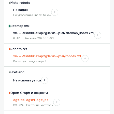
Meta robots
Не задан
+
По умолчанию: index, follow
Sitemap.xml
xn----9sbhb0a2ap2g3a.xn--p1ai/sitemap_index.xml
+
6 URL · обновлён 2023-10-03
Robots.txt
xn----9sbhb0a2ap2g3a.xn--p1ai/robots.txt
+
Блокирует индексацию!
Hreflang
+
Не используется
Open Graph и соцсети
og:title, og:url, og:type
+
OG 56% · Twitter не настроен