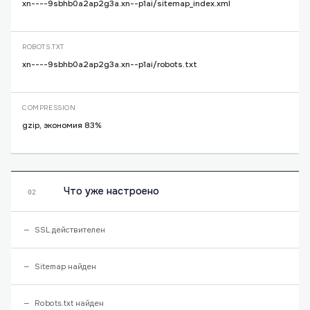
xn----9sbhb0a2ap2g3a.xn--p1ai/sitemap_index.xml
ROBOTS.TXT
xn----9sbhb0a2ap2g3a.xn--p1ai/robots.txt
COMPRESSION
gzip, экономия 83%
Что уже настроено
02
SSL действителен
Sitemap найден
Robots.txt найден