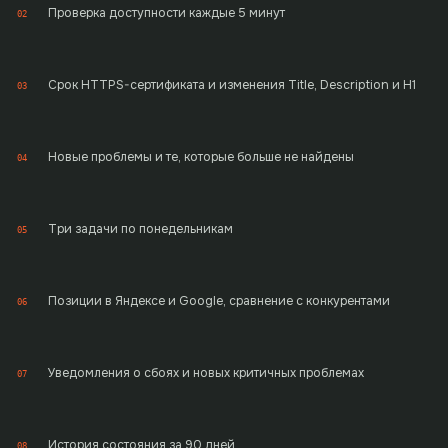
Проверка доступности каждые 5 минут
02
Срок HTTPS-сертификата и изменения Title, Description и H1
03
Новые проблемы и те, которые больше не найдены
04
Три задачи по понедельникам
05
Позиции в Яндексе и Google, сравнение с конкурентами
06
Уведомления о сбоях и новых критичных проблемах
07
История состояния за 90 дней
08