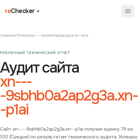
re
Checker
Главная
/
Отчёты
/
xn----9sbhb0a2ap2g3a.xn--p1ai
ПУБЛИЧНЫЙ ТЕХНИЧЕСКИЙ ОТЧЁТ
Аудит сайта
xn---
-9sbhb0a2ap2g3a.xn-
-p1ai
Сайт xn----9sbhb0a2ap2g3a.xn--p1ai получил оценку 79 из
100 (Средне) по результатам технического аудита. Успешно