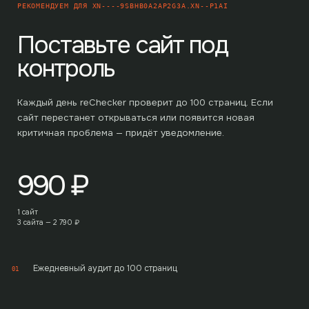
РЕКОМЕНДУЕМ ДЛЯ
XN----9SBHB0A2AP2G3A.XN--P1AI
Поставьте сайт под
контроль
Каждый день reChecker проверит до
100
страниц. Если
сайт перестанет открываться или появится новая
критичная проблема — придёт уведомление.
990
₽
1 сайт
3 сайта —
2 790
₽
Ежедневный аудит до 100 страниц
01