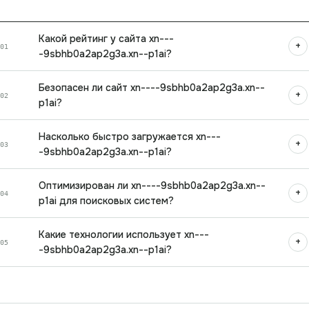
Какой рейтинг у сайта xn---
+
01
-9sbhb0a2ap2g3a.xn--p1ai?
Безопасен ли сайт xn----9sbhb0a2ap2g3a.xn--
+
02
p1ai?
Насколько быстро загружается xn---
+
03
-9sbhb0a2ap2g3a.xn--p1ai?
Оптимизирован ли xn----9sbhb0a2ap2g3a.xn--
+
04
p1ai для поисковых систем?
Какие технологии использует xn---
+
05
-9sbhb0a2ap2g3a.xn--p1ai?