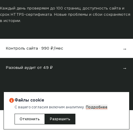
Каждый день проверяем до
100
страниц, доступность сайта и
срок HTTPS-сертификата. Новые проблемы и сбои сохраняются
в истории.
→
Контроль сайта ·
990
₽/мес
→
Разовый аудит от
49
₽
Файлы cookie
Отчёт создан в
reChecker
· проверка одной страницы бесплатна
С вашего согласия включим аналитику.
Подробнее
Отклонить
Разрешить