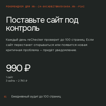
РЕКОМЕНДУЕМ ДЛЯ
XN--24-6KCADBZ7BNVDV3A9A.XN--P1AI
Поставьте сайт под
контроль
Каждый день reChecker проверит до
100
страниц. Если
сайт перестанет открываться или появится новая
критичная проблема — придёт уведомление.
990
₽
1 сайт
3 сайта —
2 790
₽
Ежедневный аудит до 100 страниц
01