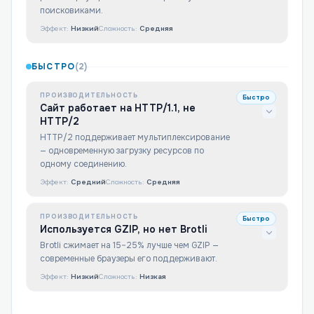
поисковиками.
Эффект:
Низкий
Сложность:
Средняя
БЫСТРО
(
2
)
ПРОИЗВОДИТЕЛЬНОСТЬ
Быстро
Сайт работает на HTTP/1.1, не
HTTP/2
HTTP/2 поддерживает мультиплексирование
— одновременную загрузку ресурсов по
одному соединению.
Эффект:
Средний
Сложность:
Средняя
ПРОИЗВОДИТЕЛЬНОСТЬ
Быстро
Используется GZIP, но нет Brotli
Brotli сжимает на 15–25% лучше чем GZIP —
современные браузеры его поддерживают.
Эффект:
Низкий
Сложность:
Низкая