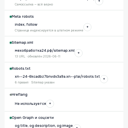
+
Самоссылка — всё верно
Meta robots
index, follow
+
Страница индексируется в штатном режиме
Sitemap.xml
мехобработка24.рф/sitemap.xml
+
13 URL · обновлён 2026-06-11
Robots.txt
xn--24-6kcadbz7bnvdv3a9a.xn--p1ai/robots.txt
+
6 правил · Sitemap указан
Hreflang
+
Не используется
Open Graph и соцсети
og:title, og:description, og:image