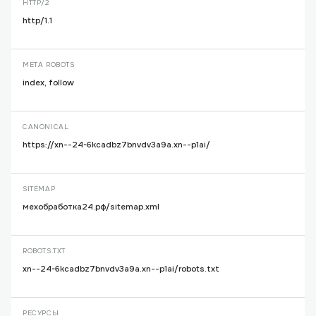
HTTP/2
http/1.1
META ROBOTS
index, follow
CANONICAL
https://xn--24-6kcadbz7bnvdv3a9a.xn--p1ai/
SITEMAP
мехобработка24.рф/sitemap.xml
ROBOTS.TXT
xn--24-6kcadbz7bnvdv3a9a.xn--p1ai/robots.txt
РЕСУРСЫ