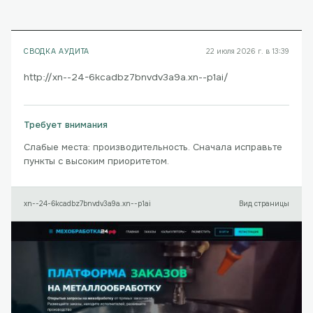
СВОДКА АУДИТА
22 июля 2026 г. в 13:39
http://xn--24-6kcadbz7bnvdv3a9a.xn--p1ai/
Требует внимания
Слабые места: производительность. Сначала исправьте
пункты с высоким приоритетом.
xn--24-6kcadbz7bnvdv3a9a.xn--p1ai
Вид страницы