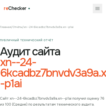
re
Checker
Главная
/
Отчёты
/
xn--24-6kcadbz7bnvdv3a9a.xn--p1ai
ПУБЛИЧНЫЙ ТЕХНИЧЕСКИЙ ОТЧЁТ
Аудит сайта
xn--24-
6kcadbz7bnvdv3a9a.x
-p1ai
Сайт xn--24-6kcadbz7bnvdv3a9a.xn--p1ai получил оценку 76
из 100 (Средне) по результатам технического аудита.