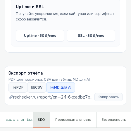
Uptime и SSL
Получайте уведомления, если сайт упал или сертификат
скоро закончится.
Uptime ·
50
₽/мес
SSL ·
30
₽/мес
Экспорт отчёта
PDF для просмотра, CSV для таблиц, MD для AI
PDF
CSV
MD для AI
rechecker.ru/report/
xn--24-6kcadbz7bnvdv3a9a-xn--p1ai
Копировать
SEO
Производительность
Безопасность
РАЗДЕЛЫ ОТЧЁТА