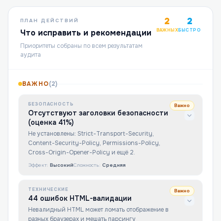
2
2
ПЛАН ДЕЙСТВИЙ
ВАЖНЫХ
БЫСТРО
Что исправить и рекомендации
Приоритеты собраны по всем результатам
аудита
ВАЖНО
(
2
)
БЕЗОПАСНОСТЬ
Важно
Отсутствуют заголовки безопасности
(оценка 41%)
Не установлены: Strict-Transport-Security,
Content-Security-Policy, Permissions-Policy,
Cross-Origin-Opener-Policy и ещё 2.
Эффект:
Высокий
Сложность:
Средняя
ТЕХНИЧЕСКИЕ
Важно
44 ошибок HTML-валидации
Невалидный HTML может ломать отображение в
разных браузерах и мешать парсингу