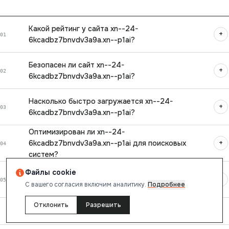
Какой рейтинг у сайта xn--24-
+
01
6kcadbz7bnvdv3a9a.xn--p1ai?
Безопасен ли сайт xn--24-
+
02
6kcadbz7bnvdv3a9a.xn--p1ai?
Насколько быстро загружается xn--24-
+
03
6kcadbz7bnvdv3a9a.xn--p1ai?
Оптимизирован ли xn--24-
+
6kcadbz7bnvdv3a9a.xn--p1ai для поисковых
04
систем?
Файлы cookie
Какие технологии использует xn--24-
+
05
С вашего согласия включим аналитику.
Подробнее
6kcadbz7bnvdv3a9a.xn--p1ai?
Отклонить
Разрешить