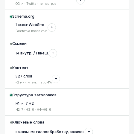
+
OG ✓ · Twitter не настроен
Schema.org
1 схем: WebSite
+
Разметка корректна
Ссылки
+
14 внутр. / 1 внеш.
Контент
327 слов
+
~2 мин. чтен. · ratio 4%
Структура заголовков
H1 ✓, 7 H2
H2: 7 · H3: 6 · H4–H6: 6
Ключевые слова
+
заказы, металлообработку, заказов