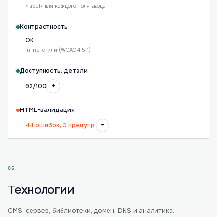
<label> для каждого поля ввода
Контрастность
OK
Inline-стили (WCAG 4.5:1)
Доступность: детали
+
92/100
HTML-валидация
+
44 ошибок, 0 предупр.
06
Технологии
CMS, сервер, библиотеки, домен, DNS и аналитика.