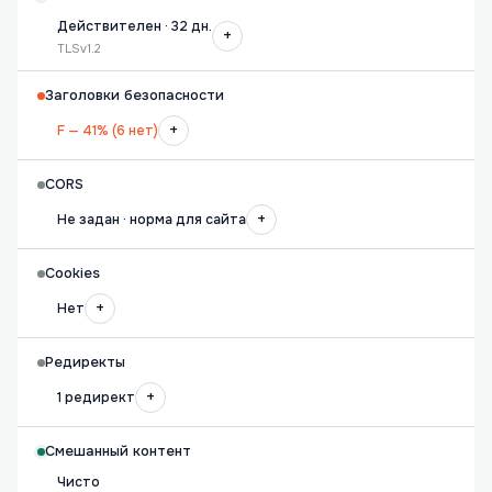
Действителен · 32 дн.
+
TLSv1.2
Заголовки безопасности
+
F — 41% (6 нет)
CORS
+
Не задан · норма для сайта
Cookies
+
Нет
Редиректы
+
1 редирект
Смешанный контент
Чисто