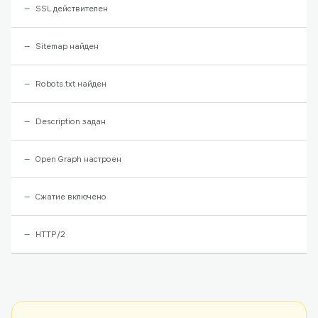
SSL действителен
Sitemap найден
Robots.txt найден
Description задан
Open Graph настроен
Сжатие включено
HTTP/2