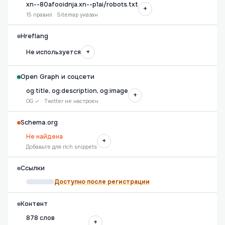
xn--80afooidnja.xn--p1ai/robots.txt
+
15 правил · Sitemap указан
Hreflang
+
Не используется
Open Graph и соцсети
og:title, og:description, og:image
+
OG ✓ · Twitter не настроен
Schema.org
Не найдена
+
Добавьте для rich snippets
Ссылки
Доступно после регистрации
Контент
878 слов
+