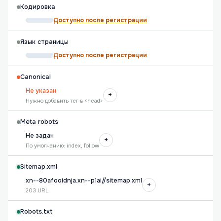
Кодировка
Доступно после регистрации
Язык страницы
Доступно после регистрации
Canonical
Не указан
+
Нужно добавить тег в <head>
Meta robots
Не задан
+
По умолчанию: index, follow
Sitemap.xml
xn--80afooidnja.xn--p1ai//sitemap.xml
+
203 URL
Robots.txt