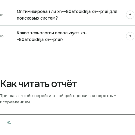
Оптимизирован ли xn--80afooidnja.xn--p1ai для
+
04
поисковых систем?
Какие технологии использует xn-
+
05
-80afooidnja.xn--p1ai?
Как читать отчёт
Три шага, чтобы перейти от общей оценки к конкретным
исправлениям.
0
1