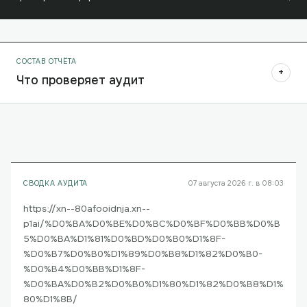
СОСТАВ ОТЧЁТА
+
Что проверяет аудит
СВОДКА АУДИТА
07 августа 2026 г. в 08:03
https://xn--80afooidnja.xn--
p1ai/%D0%BA%D0%BE%D0%BC%D0%BF%D0%BB%D0%B
5%D0%BA%D1%81%D0%BD%D0%B0%D1%8F-
%D0%B7%D0%B0%D1%89%D0%B8%D1%82%D0%B0-
%D0%B4%D0%BB%D1%8F-
%D0%BA%D0%B2%D0%B0%D1%80%D1%82%D0%B8%D1%
80%D1%8B/