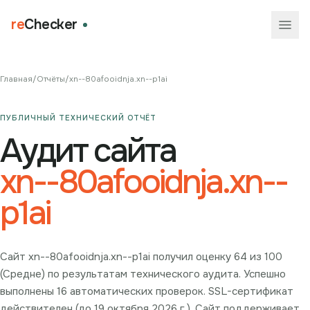
re
Checker
Главная
/
Отчёты
/
xn--80afooidnja.xn--p1ai
ПУБЛИЧНЫЙ ТЕХНИЧЕСКИЙ ОТЧЁТ
Аудит сайта
xn--80afooidnja.xn--
p1ai
Сайт xn--80afooidnja.xn--p1ai получил оценку 64 из 100
(Средне) по результатам технического аудита. Успешно
выполнены 16 автоматических проверок. SSL-сертификат
действителен (до 19 октября 2026 г.). Сайт поддерживает