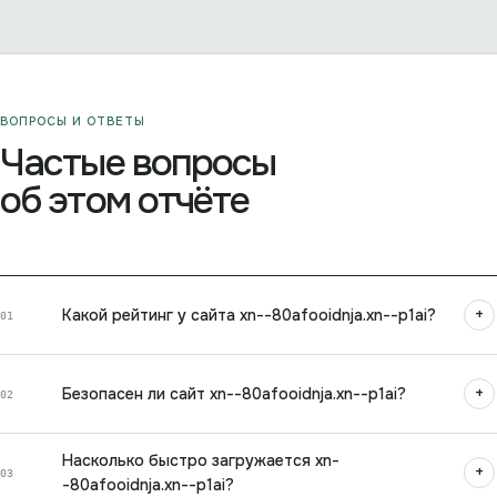
ВОПРОСЫ И ОТВЕТЫ
Частые вопросы
об этом отчёте
+
Какой рейтинг у сайта xn--80afooidnja.xn--p1ai?
01
+
Безопасен ли сайт xn--80afooidnja.xn--p1ai?
02
Насколько быстро загружается xn-
+
03
-80afooidnja.xn--p1ai?