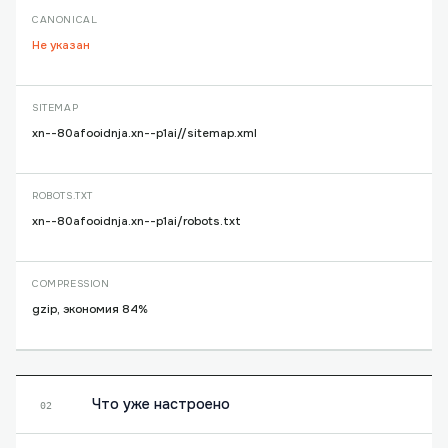
CANONICAL
Не указан
SITEMAP
xn--80afooidnja.xn--p1ai//sitemap.xml
ROBOTS.TXT
xn--80afooidnja.xn--p1ai/robots.txt
COMPRESSION
gzip, экономия 84%
Что уже настроено
02