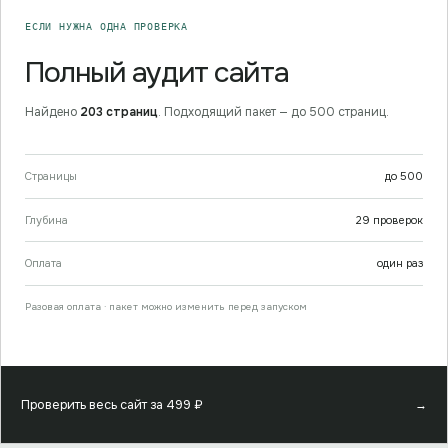
ЕСЛИ НУЖНА ОДНА ПРОВЕРКА
Полный аудит сайта
Найдено
203
страниц
. Подходящий пакет —
до 500 страниц
.
Страницы
до
500
Глубина
29
проверок
Оплата
один раз
Разовая оплата · пакет можно изменить перед запуском
Проверить весь сайт за
499
₽
→