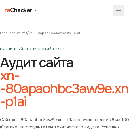
re
Checker
Главная
/
Отчёты
/
xn--80apaohbc3aw9e.xn--p1ai
ПУБЛИЧНЫЙ ТЕХНИЧЕСКИЙ ОТЧЁТ
Аудит сайта
xn-
-80apaohbc3aw9e.xn
-p1ai
Сайт xn--80apaohbc3aw9e.xn--p1ai получил оценку 78 из 100
(Средне) по результатам технического аудита. Успешно