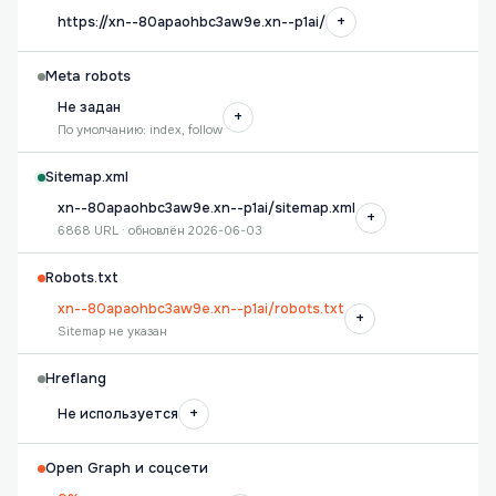
+
https://xn--80apaohbc3aw9e.xn--p1ai/
Meta robots
Не задан
+
По умолчанию: index, follow
Sitemap.xml
xn--80apaohbc3aw9e.xn--p1ai/sitemap.xml
+
6868 URL · обновлён 2026-06-03
Robots.txt
xn--80apaohbc3aw9e.xn--p1ai/robots.txt
+
Sitemap не указан
Hreflang
+
Не используется
Open Graph и соцсети