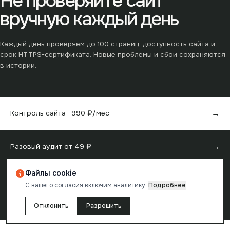
Не проверяйте сайт
вручную каждый день
Каждый день проверяем до
100
страниц, доступность сайта и
срок HTTPS-сертификата. Новые проблемы и сбои сохраняются
в истории.
→
Контроль сайта ·
990
₽/мес
→
Разовый аудит от
49
₽
Файлы cookie
С вашего согласия включим аналитику.
Подробнее
Отчёт создан в
reChecker
· проверка одной страницы бесплатна
Отклонить
Разрешить