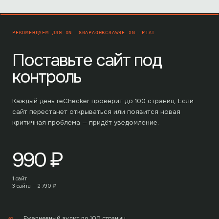
РЕКОМЕНДУЕМ ДЛЯ
XN--80APAOHBC3AW9E.XN--P1AI
Поставьте сайт под
контроль
Каждый день reChecker проверит до
100
страниц. Если
сайт перестанет открываться или появится новая
критичная проблема — придёт уведомление.
990
₽
1 сайт
3 сайта —
2 790
₽
Ежедневный аудит до 100 страниц
01