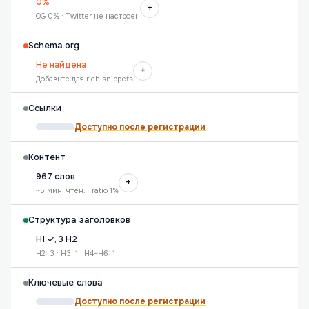
0%
+
OG 0% · Twitter не настроен
Schema.org
Не найдена
+
Добавьте для rich snippets
Ссылки
Доступно после регистрации
Контент
967 слов
+
~5 мин. чтен. · ratio 1%
Структура заголовков
H1 ✓, 3 H2
H2: 3 · H3: 1 · H4–H6: 1
Ключевые слова
Доступно после регистрации