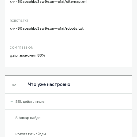
xn--80apaohbc3aw9e.xn--p1ai/sitemap.xml
ROBOTS.TXT
xn--80apaohbc3aw9e.xn--p1ai/robots.txt
COMPRESSION
gzip, экономия 83%
Что уже настроено
02
SSL действителен
Sitemap найден
Robots.txt найден