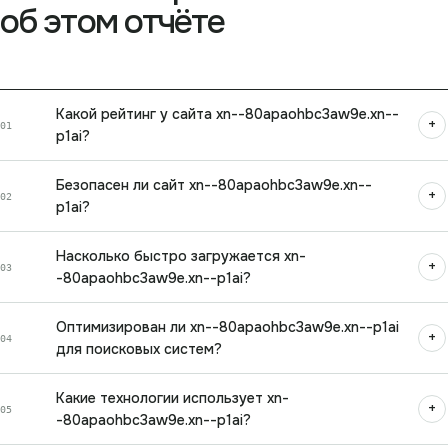
об этом отчёте
Какой рейтинг у сайта xn--80apaohbc3aw9e.xn--
+
01
p1ai?
Безопасен ли сайт xn--80apaohbc3aw9e.xn--
+
02
p1ai?
Насколько быстро загружается xn-
+
03
-80apaohbc3aw9e.xn--p1ai?
Оптимизирован ли xn--80apaohbc3aw9e.xn--p1ai
+
04
для поисковых систем?
Какие технологии использует xn-
+
05
-80apaohbc3aw9e.xn--p1ai?