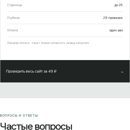
Страницы
до
25
Глубина
29
проверок
Оплата
один раз
Разовая оплата · пакет можно изменить перед запуском
Проверить весь сайт за
49
₽
→
ВОПРОСЫ И ОТВЕТЫ
Частые вопросы