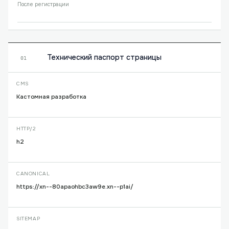
После регистрации
Технический паспорт страницы
01
CMS
Кастомная разработка
HTTP/2
h2
CANONICAL
https://xn--80apaohbc3aw9e.xn--p1ai/
SITEMAP