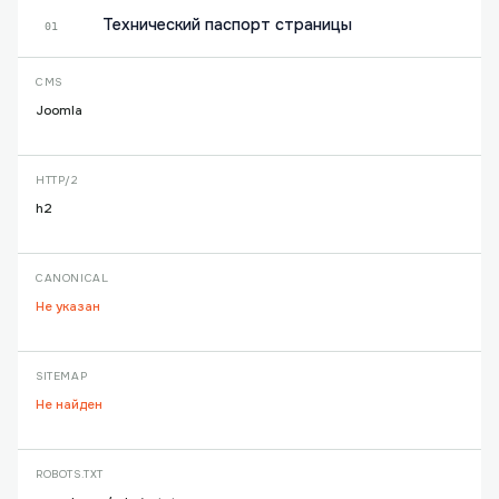
Технический паспорт страницы
01
CMS
Joomla
HTTP/2
h2
CANONICAL
Не указан
SITEMAP
Не найден
ROBOTS.TXT