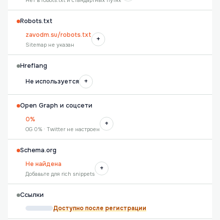
Нет в robots.txt и стандартных путях
Robots.txt
zavodm.su/robots.txt
+
Sitemap не указан
Hreflang
+
Не используется
Open Graph и соцсети
0%
+
OG 0% · Twitter не настроен
Schema.org
Не найдена
+
Добавьте для rich snippets
Ссылки
Доступно после регистрации