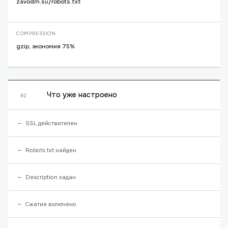
zavodm.su/robots.txt
COMPRESSION
gzip, экономия 75%
Что уже настроено
02
SSL действителен
Robots.txt найден
Description задан
Сжатие включено