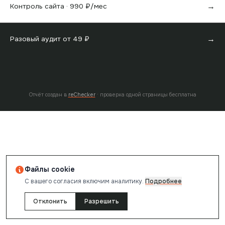
→
Контроль сайта ·
990
₽/мес
→
Разовый аудит от
49
₽
Отчёт создан в
reChecker
· проверка одной страницы бесплатна
Файлы cookie
С вашего согласия включим аналитику.
Подробнее
Отклонить
Разрешить