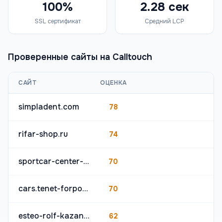
100%
2.28 сек
SSL сертификат
Средний LCP
Проверенные сайты на
Calltouch
САЙТ
ОЦЕНКА
simpladent.com
78
rifar-shop.ru
74
sportcar-center-chat.ru
70
cars.tenet-forpost.ru
70
esteo-rolf-kazan.ru
62