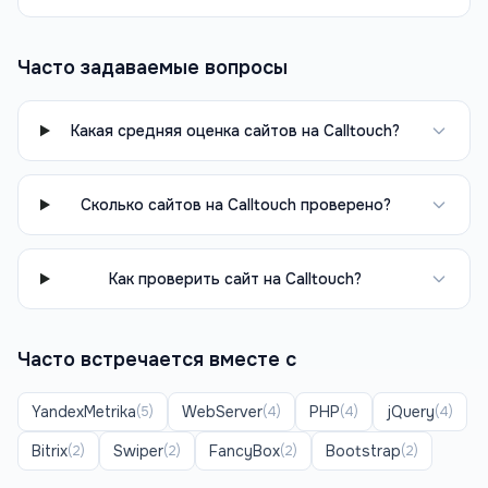
Часто задаваемые вопросы
Какая средняя оценка сайтов на Calltouch?
Сколько сайтов на Calltouch проверено?
Как проверить сайт на Calltouch?
Часто встречается вместе с
YandexMetrika
WebServer
PHP
jQuery
(
5
)
(
4
)
(
4
)
(
4
)
Bitrix
Swiper
FancyBox
Bootstrap
(
2
)
(
2
)
(
2
)
(
2
)