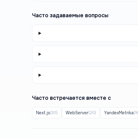
Часто задаваемые вопросы
Часто встречается вместе с
Next.js
WebServer
YandexMetrika
(
30
)
(
20
)
(
1