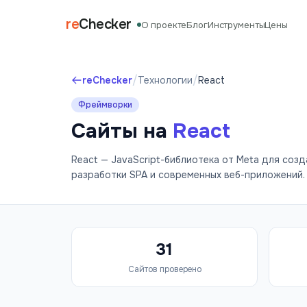
re
Checker
О проекте
Блог
Инструменты
Цены
/
/
reChecker
Технологии
React
Фреймворки
Сайты на
React
React — JavaScript-библиотека от Meta для соз
разработки SPA и современных веб-приложений.
31
Сайтов проверено