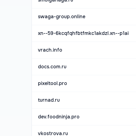
swaga-group.online
xn--59-6kcqfqhfbtfmkc1akdzl.xn--p1ai
vrach.info
docs.com.ru
pixeltool.pro
turnad.ru
dev.foodninja.pro
vkostrova.ru