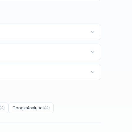
GoogleAnalytics
(
4
)
(
4
)