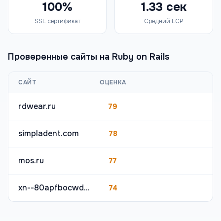
100%
1.33 сек
SSL сертификат
Средний LCP
Проверенные сайты на
Ruby on Rails
САЙТ
ОЦЕНКА
rdwear.ru
79
simpladent.com
78
mos.ru
77
xn--80apfbocwd2h.xn--p1ai
74