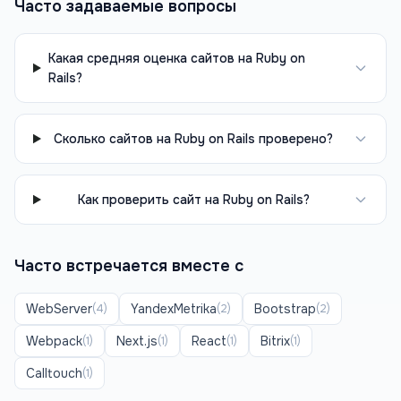
Часто задаваемые вопросы
Какая средняя оценка сайтов на Ruby on
Rails?
Сколько сайтов на Ruby on Rails проверено?
Как проверить сайт на Ruby on Rails?
Часто встречается вместе с
WebServer
YandexMetrika
Bootstrap
(
4
)
(
2
)
(
2
)
Webpack
Next.js
React
Bitrix
(
1
)
(
1
)
(
1
)
(
1
)
Calltouch
(
1
)