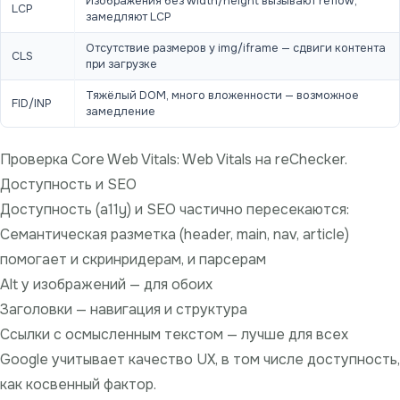
Изображения без width/height вызывают reflow,
LCP
замедляют LCP
Отсутствие размеров у img/iframe — сдвиги контента
CLS
при загрузке
Тяжёлый DOM, много вложенности — возможное
FID/INP
замедление
Проверка Core Web Vitals:
Web Vitals на reChecker
.
Доступность и SEO
Доступность (a11y) и SEO частично пересекаются:
Семантическая разметка (header, main, nav, article)
помогает и скринридерам, и парсерам
Alt у изображений — для обоих
Заголовки — навигация и структура
Ссылки с осмысленным текстом — лучше для всех
Google учитывает качество UX, в том числе доступность,
как косвенный фактор.