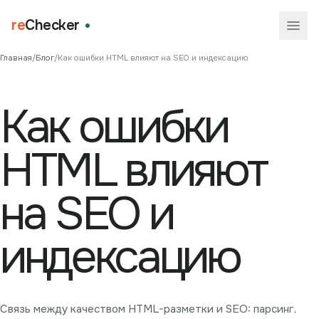
re
Checker
Главная
/
Блог
/
Как ошибки HTML влияют на SEO и индексацию
Как ошибки
HTML влияют
на SEO и
индексацию
Связь между качеством HTML-разметки и SEO: парсинг,