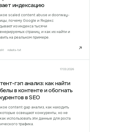
вает индексацию
акое scaled content abuse и doorway-
ницы, почему Google и Яндекс
дывают из индекса тысячи
енерируемых страниц, и как их найти и
вить на реальном примере.
↗
dit
robots-txt
17.03.2026
тент-гэп анализ: как найти
белы в контенте и обогнать
курентов в SEO
акое content gap анализ, как находить
 которые освещают конкуренты, но не
 как использовать эти данные для роста
нического трафика.