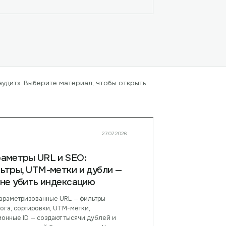
аудит»
. Выберите материал, чтобы открыть
27.07.2026
аметры URL и SEO:
ьтры, UTM-метки и дубли —
 не убить индексацию
параметризованные URL — фильтры
ога, сортировки, UTM-метки,
ионные ID — создают тысячи дублей и