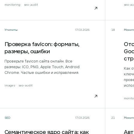
monitoring
seo-audit
seo-au
↗
Утилиты
17.03.2026
Монит
18
Проверка favicon: форматы,
Отс
размеры, ошибки
Goo
стр
Проверьте favicon сайта онлайн. Все
размеры: ICO, PNG, Apple Touch, Android
Как о
Chrome. Частые ошибки и исправления.
ключе
пров
испо
images
seo-audit
↗
monito
SEO
17.03.2026
Монит
21
Семантическое ядро сайта: как
Авт