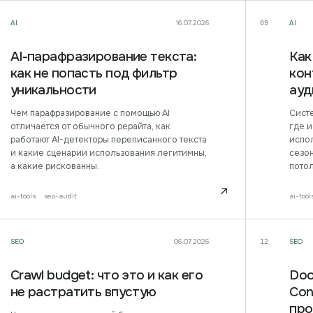
AI
16.07.2026
AI
09
AI-парафразирование текста:
Как
как не попасть под фильтр
кон
уникальности
ауд
Чем парафразирование с помощью AI
Систе
отличается от обычного рерайта, как
где и
работают AI-детекторы переписанного текста
испол
и какие сценарии использования легитимны,
сезо
а какие рискованны.
пото
↗
ai-tools
seo-audit
ai-tool
SEO
06.07.2026
SEO
12
Crawl budget: что это и как его
Doo
не растратить впустую
Con
про