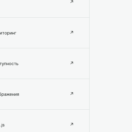
↗
↗
иторинг
↗
тупность
↗
бражения
↗
.js