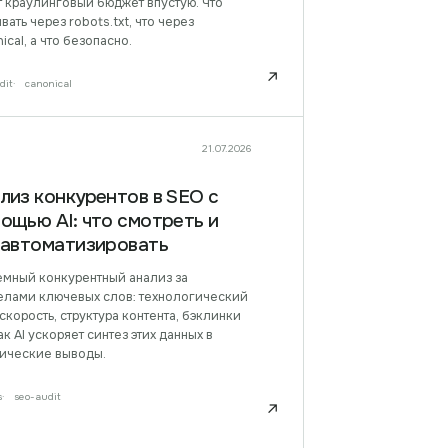
т краулинговый бюджет впустую. Что
вать через robots.txt, что через
ical, а что безопасно.
↗
dit
canonical
21.07.2026
лиз конкурентов в SEO с
ощью AI: что смотреть и
 автоматизировать
емный конкурентный анализ за
елами ключевых слов: технологический
 скорость, структура контента, бэклинки
ак AI ускоряет синтез этих данных в
тические выводы.
s
seo-audit
↗