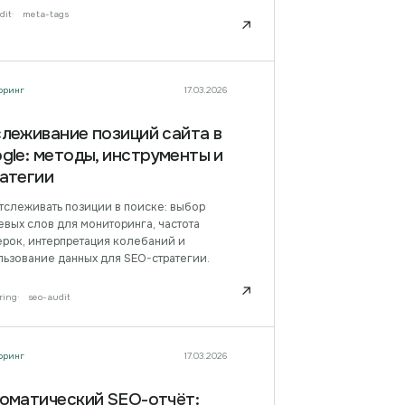
dit
meta-tags
↗
оринг
17.03.2026
леживание позиций сайта в
gle: методы, инструменты и
атегии
тслеживать позиции в поиске: выбор
вых слов для мониторинга, частота
ерок, интерпретация колебаний и
льзование данных для SEO-стратегии.
↗
ring
seo-audit
оринг
17.03.2026
оматический SEO-отчёт: