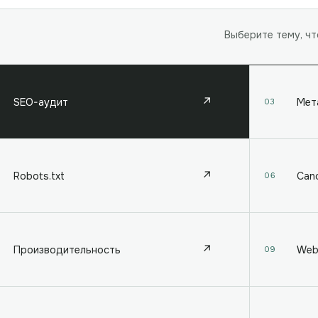
Выберите тему, ч
↗
SEO-аудит
Мет
03
↗
Robots.txt
Cano
06
↗
Производительность
Web 
09