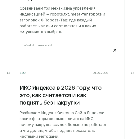
Сравниваем три механизма управления
индексацией — robots.txt, meta-тег robots и
заголовок X-Robots-Tag: где каждый
работает, как они соотносятся и в каких
ситуациях что выбрать.
robots-txt
seo-audit
↗
SEO
01.07.2026
13
14
ИКС Яндекса в 2026 году: что
это, как считается и как
поднять без накрутки
Разбираем Индекс Качества Сайта Яндекса:
какие факторы реально влияют на ИКС,
почему накрутка ссылок больше не работает
и что делать, чтобы поднять показатель
честными методами.