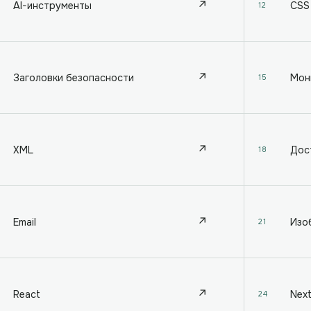
↗
AI-инструменты
CSS
12
↗
Заголовки безопасности
Мон
15
↗
XML
Дос
18
↗
Email
Изо
21
↗
React
Next
24