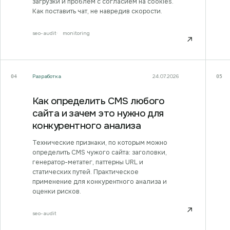
загрузки и проблем с согласием на cookies.
Как поставить чат, не навредив скорости.
seo-audit
monitoring
↗
Разработка
24.07.2026
04
05
Как определить CMS любого
сайта и зачем это нужно для
конкурентного анализа
Технические признаки, по которым можно
определить CMS чужого сайта: заголовки,
генератор-метатег, паттерны URL и
статических путей. Практическое
применение для конкурентного анализа и
оценки рисков.
↗
seo-audit