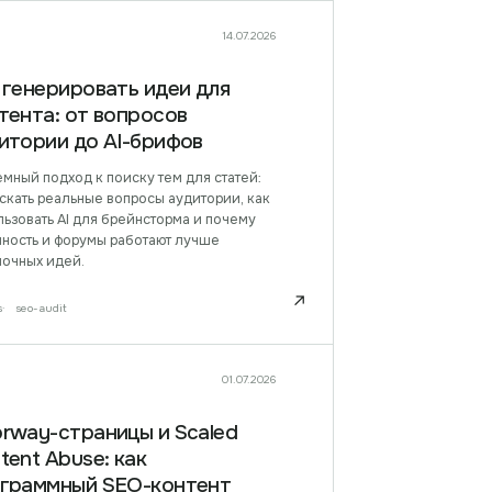
14.07.2026
 генерировать идеи для
тента: от вопросов
итории до AI-брифов
мный подход к поиску тем для статей:
скать реальные вопросы аудитории, как
ьзовать AI для брейнсторма и почему
нность и форумы работают лучше
лочных идей.
↗
s
seo-audit
01.07.2026
rway-страницы и Scaled
tent Abuse: как
граммный SEO-контент