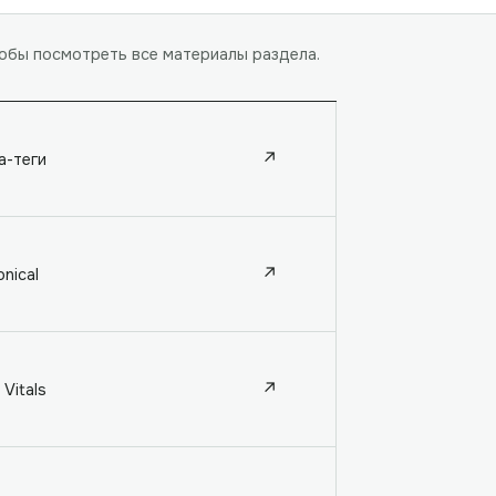
тобы посмотреть все материалы раздела.
↗
а-теги
↗
nical
↗
Vitals