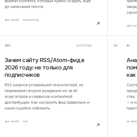
формат контента, который нужно создать, ещё
тратя
до написания текста.
закры
canon
seo-audit
monitoring
↗
seo-au
SEO
23.07.2026
AI
06
Зачем сайту RSS/Atom-фид в
Ана
2026 году: не только для
пом
подписчиков
как
RSS казался устаревшей технологией, но
Сист
переживает второе рождение из-за AI-
пред
агрегаторов и сервисов контентной
стек,
дистрибуции. Как настроить фид правильно и
— и к
каких ошибок избежать.
прак
seo-audit
xml
ai-tool
↗