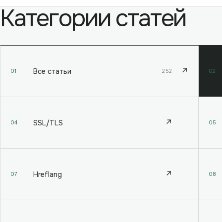
Категории статей
↗
Все статьи
01
252
02
↗
SSL/TLS
04
05
↗
Hreflang
07
08