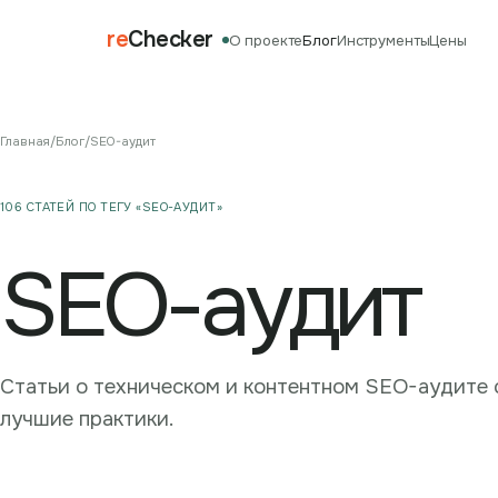
re
Checker
О проекте
Блог
Инструменты
Цены
Главная
/
Блог
/
SEO-аудит
106 СТАТЕЙ ПО ТЕГУ «SEO-АУДИТ»
SEO-аудит
Статьи о техническом и контентном SEO-аудите с
лучшие практики.