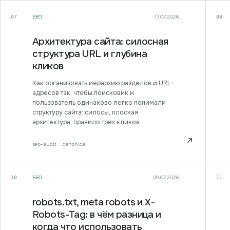
SEO
17.07.2026
07
08
Архитектура сайта: силосная
структура URL и глубина
кликов
Как организовать иерархию разделов и URL-
адресов так, чтобы поисковик и
пользователь одинаково легко понимали
структуру сайта: силосы, плоская
архитектура, правило трёх кликов.
↗
seo-audit
canonical
SEO
09.07.2026
10
11
robots.txt, meta robots и X-
Robots-Tag: в чём разница и
когда что использовать