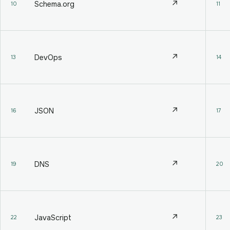
↗
Schema.org
10
11
↗
DevOps
13
14
↗
JSON
16
17
↗
DNS
19
20
↗
JavaScript
22
23