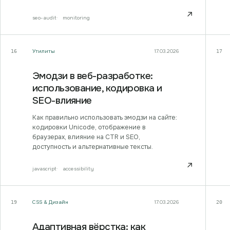
↗
seo-audit
monitoring
Утилиты
17.03.2026
16
17
Эмодзи в веб-разработке:
использование, кодировка и
SEO-влияние
Как правильно использовать эмодзи на сайте:
кодировки Unicode, отображение в
браузерах, влияние на CTR и SEO,
доступность и альтернативные тексты.
↗
javascript
accessibility
CSS & Дизайн
17.03.2026
19
20
Адаптивная вёрстка: как