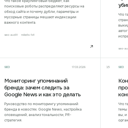
Что такое краулинговый бюджет, как
уби
поисковые роботы распределяют ресурсы на
обход сайта и почему дубли, параметры и
Что т
мусорные страницы мешают индексации
стра
важного контента.
выки
автог
seo-audit
robots-txt
испра
↗
seo-au
SEO
17.03.2026
SEO
15
Мониторинг упоминаний
Кон
бренда: зачем следить за
про
Google News и как это делать
кон
Руководство по мониторингу упоминаний
Что т
бренда в новостях. Google News, настройка
темы
оповещений, анализ тональности, PR-
вы, и
стратегия.
орга