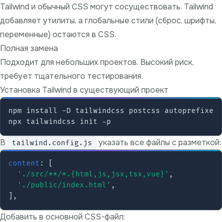
Tailwind и обычный CSS могут сосуществовать. Tailwind
добавляет утилиты, а глобальные стили (сброс, шрифты,
переменные) остаются в CSS.
Полная замена
Подходит для небольших проектов. Высокий риск,
требует тщательного тестирования.
Установка Tailwind в существующий проект
npm install -D tailwindcss postcss autoprefixer

В
указать все файлы с разметкой:
tailwind.config.js
content
: [

'./src/**/*.{html,js,jsx,tsx,vue}'
,

'./public/index.html'
,

Добавить в основной CSS-файл: