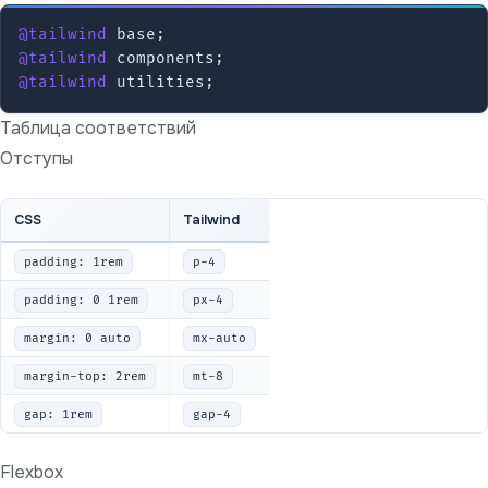
@tailwind
@tailwind
@tailwind
Таблица соответствий
Отступы
CSS
Tailwind
padding: 1rem
p-4
padding: 0 1rem
px-4
margin: 0 auto
mx-auto
margin-top: 2rem
mt-8
gap: 1rem
gap-4
Flexbox