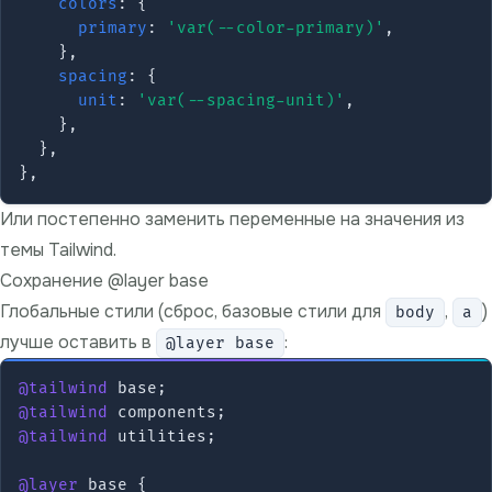
colors
: {

primary
: 
'var(--color-primary)'
,

    },

spacing
: {

unit
: 
'var(--spacing-unit)'
,

    },

  },

Или постепенно заменить переменные на значения из
темы Tailwind.
Сохранение @layer base
Глобальные стили (сброс, базовые стили для
,
)
body
a
лучше оставить в
:
@layer base
@tailwind
@tailwind
@tailwind
 utilities;

@layer
 base {
