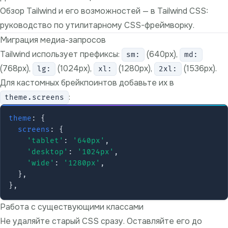
Обзор Tailwind и его возможностей — в
Tailwind CSS:
руководство по утилитарному CSS-фреймворку
.
Миграция медиа-запросов
Tailwind использует префиксы:
(640px),
sm:
md:
(768px),
(1024px),
(1280px),
(1536px).
lg:
xl:
2xl:
Для кастомных брейкпоинтов добавьте их в
:
theme.screens
theme
: {

screens
: {

'tablet'
: 
'640px'
,

'desktop'
: 
'1024px'
,

'wide'
: 
'1280px'
,

  },

Работа с существующими классами
Не удаляйте старый CSS сразу. Оставляйте его до