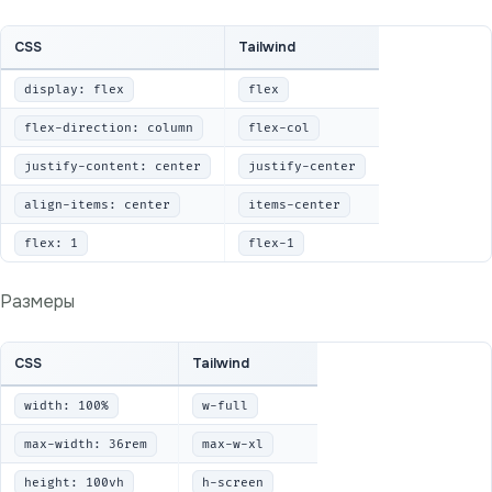
CSS
Tailwind
display: flex
flex
flex-direction: column
flex-col
justify-content: center
justify-center
align-items: center
items-center
flex: 1
flex-1
Размеры
CSS
Tailwind
width: 100%
w-full
max-width: 36rem
max-w-xl
height: 100vh
h-screen