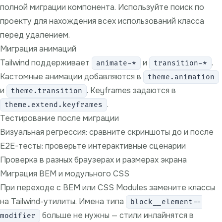
полной миграции компонента. Используйте поиск по
проекту для нахождения всех использований класса
перед удалением.
Миграция анимаций
Tailwind поддерживает
и
.
animate-*
transition-*
Кастомные анимации добавляются в
theme.animation
и
. Keyframes задаются в
theme.transition
.
theme.extend.keyframes
Тестирование после миграции
Визуальная регрессия: сравните скриншоты до и после
E2E-тесты: проверьте интерактивные сценарии
Проверка в разных браузерах и размерах экрана
Миграция BEM и модульного CSS
При переходе с BEM или CSS Modules замените классы
на Tailwind-утилиты. Имена типа
block__element--
больше не нужны — стили инлайнятся в
modifier