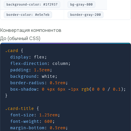
background-color: #1f2937
bg-gray-800
border-color: #e5e7eb
border-gray-200
Конвертация компонентов
До (обычный CSS)
.card
 {

display
: flex;

flex-direction
: column;

padding
: 
1.5rem
;

background
: white;

border-radius
: 
0.5rem
;

box-shadow
: 
0
4px
6px
 -
1px
rgb
(
0
0
0
 / 
0.1
);

}

.card-title
 {

font-size
: 
1.25rem
;

font-weight
: 
600
;

margin-bottom
: 
0.5rem
;
