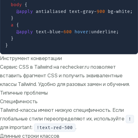
body
 {

@apply
 antialiased text-gray-
900
 bg-white;

  }

a
 {

@apply
 text-blue-
600
hover
:underline;

  }

Инструмент конвертации
Сервис
CSS в Tailwind
на rechecker.ru позволяет
вставить фрагмент CSS и получить эквивалентные
классы Tailwind. Удобно для разовых замен и обучения.
Типичные проблемы
Специфичность
Tailwind-классы имеют низкую специфичность. Если
глобальные стили переопределяют их, используйте
!
для important:
.
!text-red-500
Длинные строки классов