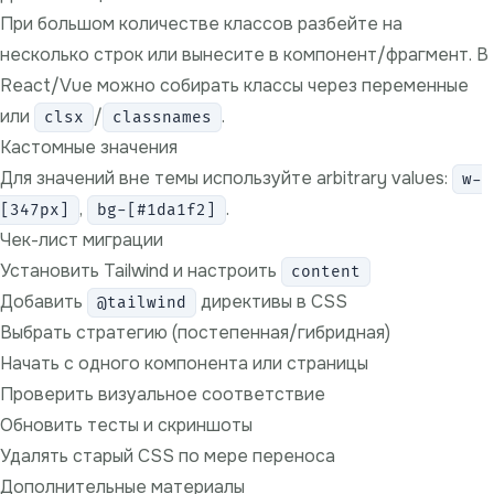
При большом количестве классов разбейте на
несколько строк или вынесите в компонент/фрагмент. В
React/Vue можно собирать классы через переменные
или
/
.
clsx
classnames
Кастомные значения
Для значений вне темы используйте arbitrary values:
w-
,
.
[347px]
bg-[#1da1f2]
Чек-лист миграции
Установить Tailwind и настроить
content
Добавить
директивы в CSS
@tailwind
Выбрать стратегию (постепенная/гибридная)
Начать с одного компонента или страницы
Проверить визуальное соответствие
Обновить тесты и скриншоты
Удалять старый CSS по мере переноса
Дополнительные материалы