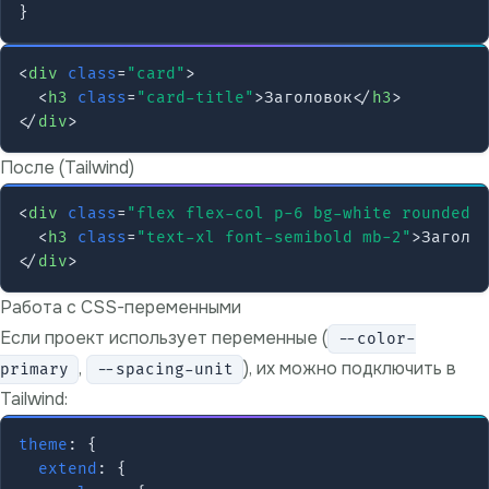
<
div
class
=
"card"
>
<
h3
class
=
"card-title"
>
Заголовок
</
h3
>
</
div
>
После (Tailwind)
<
div
class
=
"flex flex-col p-6 bg-white rounded-
<
h3
class
=
"text-xl font-semibold mb-2"
>
Заголо
</
div
>
Работа с CSS-переменными
Если проект использует переменные (
--color-
,
), их можно подключить в
primary
--spacing-unit
Tailwind:
theme
: {

extend
: {
