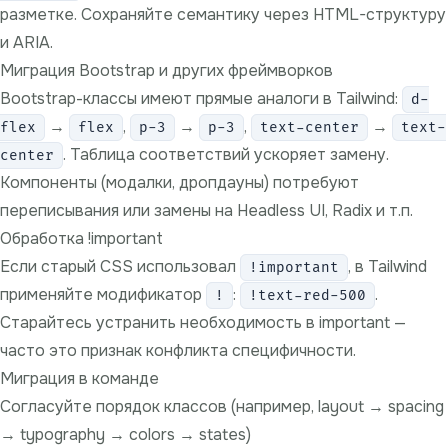
разметке. Сохраняйте семантику через HTML-структуру
и ARIA.
Миграция Bootstrap и других фреймворков
Bootstrap-классы имеют прямые аналоги в Tailwind:
d-
→
,
→
,
→
flex
flex
p-3
p-3
text-center
text-
. Таблица соответствий ускоряет замену.
center
Компоненты (модалки, дропдауны) потребуют
переписывания или замены на Headless UI, Radix и т.п.
Обработка !important
Если старый CSS использовал
, в Tailwind
!important
применяйте модификатор
:
.
!
!text-red-500
Старайтесь устранить необходимость в important —
часто это признак конфликта специфичности.
Миграция в команде
Согласуйте порядок классов (например, layout → spacing
→ typography → colors → states)