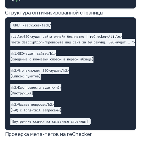
Структура оптимизированной страницы
URL: /services/tech/

<title>SEO-аудит сайта онлайн бесплатно | reChecker</title>

<meta description="Проверьте ваш сайт за 60 секунд. SEO-аудит...">

<h1>SEO-аудит сайта</h1>

[Введение с ключевым словом в первом абзаце]

<h2>Что включает SEO-аудит</h2>

[Список пунктов]

<h2>Как провести аудит</h2>

[Инструкция]

<h2>Частые вопросы</h2>

[FAQ с long-tail запросами]

Проверка мета-тегов на reChecker