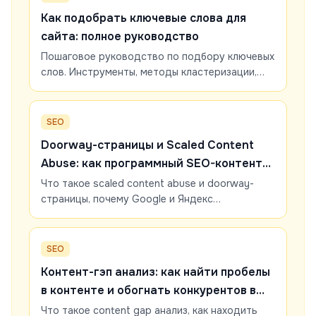
Как подобрать ключевые слова для
сайта: полное руководство
Пошаговое руководство по подбору ключевых
слов. Инструменты, методы кластеризации,
анализ конкурентов. Как собрать
семантическое ядро для SEO-продвижения.
SEO
Doorway-страницы и Scaled Content
Abuse: как программный SEO-контент
убивает индексацию
Что такое scaled content abuse и doorway-
страницы, почему Google и Яндекс
выкидывают из индекса тысячи
автогенерируемых страниц, и как их найти и
исправить на реальном примере.
SEO
Контент-гэп анализ: как найти пробелы
в контенте и обогнать конкурентов в
SEO
Что такое content gap анализ, как находить