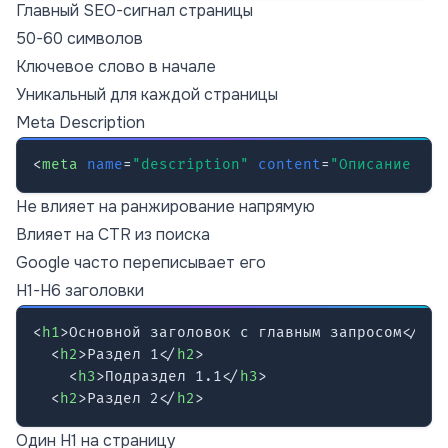
Главный SEO-сигнал страницы
50-60 символов
Ключевое слово в начале
Уникальный для каждой страницы
Meta Description
<
meta
name
=
"description"
content
=
"Описание 130
Не влияет на ранжирование напрямую
Влияет на CTR из поиска
Google часто переписывает его
H1-H6 заголовки
<
h1
>
Основной заголовок с главным запросом
</
h1
>
<
h2
>
Раздел 1
</
h2
>
<
h3
>
Подраздел 1.1
</
h3
>
<
h2
>
Раздел 2
</
h2
>
Один H1 на страницу