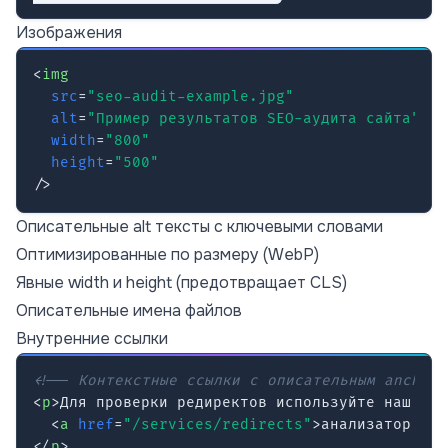
Изображения
<
img
src
=
"seo-audit-example.jpg"
alt
=
"Пример результатов SEO-аудита сайта"
width
=
"800"
height
=
"500"
/>
Описательные alt тексты с ключевыми словами
Оптимизированные по размеру (WebP)
Явные width и height (предотвращает CLS)
Описательные имена файлов
Внутренние ссылки
<!-- Контекстные ссылки с описательным anchor 
<
p
>
Для проверки редиректов используйте наш

<
a
href
=
"/services/redirects"
>
анализатор ред
</
p
>