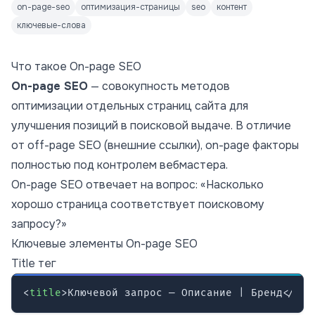
on-page-seo
оптимизация-страницы
seo
контент
ключевые-слова
Что такое On-page SEO
On-page SEO
— совокупность методов
оптимизации отдельных страниц сайта для
улучшения позиций в поисковой выдаче. В отличие
от off-page SEO (внешние ссылки), on-page факторы
полностью под контролем вебмастера.
On-page SEO отвечает на вопрос: «Насколько
хорошо страница соответствует поисковому
запросу?»
Ключевые элементы On-page SEO
Title тег
<
title
>
Ключевой запрос — Описание | Бренд
</
tit