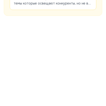
темы которые освещают конкуренты, но не вы,
и как использовать эти данные для роста
органического трафика.