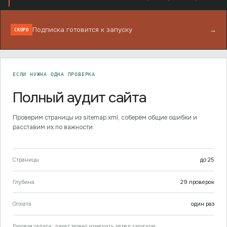
Подписка готовится к запуску
→
СКОРО
ЕСЛИ НУЖНА ОДНА ПРОВЕРКА
Полный аудит сайта
Проверим страницы из sitemap.xml, соберём общие ошибки и
расставим их по важности.
Страницы
до
25
Глубина
29
проверок
Оплата
один раз
Разовая оплата · пакет можно изменить перед запуском