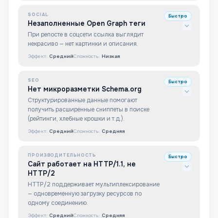
SOCIAL
Быстро
Незаполненные Open Graph теги
При репосте в соцсети ссылка выглядит
некрасиво — нет картинки и описания.
Эффект:
Средний
Сложность:
Низкая
SEO
Быстро
Нет микроразметки Schema.org
Структурированные данные помогают
получить расширенные сниппеты в поиске
(рейтинги, хлебные крошки и т.д.).
Эффект:
Средний
Сложность:
Средняя
ПРОИЗВОДИТЕЛЬНОСТЬ
Быстро
Сайт работает на HTTP/1.1, не
HTTP/2
HTTP/2 поддерживает мультиплексирование
— одновременную загрузку ресурсов по
одному соединению.
Эффект:
Средний
Сложность:
Средняя