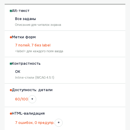
Alt-текст
Все заданы
Описания для читалок экрана
Метки форм
7 полей, 7 без label
<label> для каждого поля ввода
Контрастность
OK
Inline-стили (WCAG 4.5:1)
Доступность: детали
+
60/100
HTML-валидация
+
7 ошибок, 0 предупр.