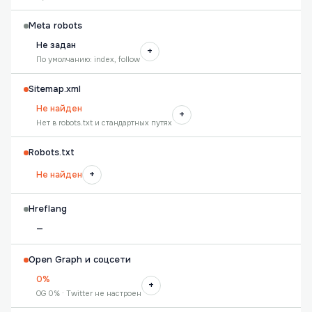
Meta robots
Не задан
+
По умолчанию: index, follow
Sitemap.xml
Не найден
+
Нет в robots.txt и стандартных путях
Robots.txt
+
Не найден
Hreflang
—
Open Graph и соцсети
0%
+
OG 0% · Twitter не настроен