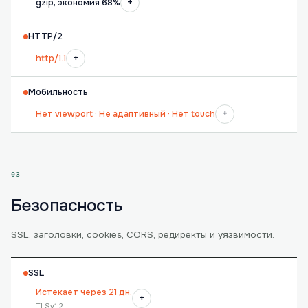
+
gzip, экономия 68%
HTTP/2
+
http/1.1
Мобильность
+
Нет viewport · Не адаптивный · Нет touch
03
Безопасность
SSL, заголовки, cookies, CORS, редиректы и уязвимости.
SSL
Истекает через 21 дн.
+
TLSv1.2