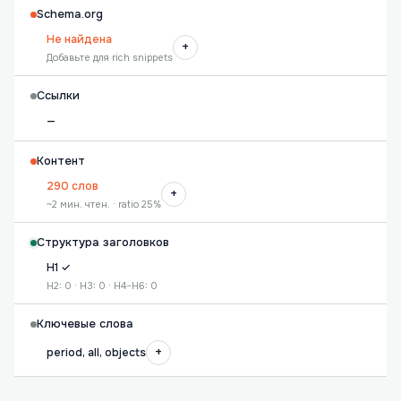
Schema.org
Не найдена
+
Добавьте для rich snippets
Ссылки
—
Контент
290 слов
+
~2 мин. чтен. · ratio 25%
Структура заголовков
H1 ✓
H2: 0 · H3: 0 · H4–H6: 0
Ключевые слова
+
period, all, objects