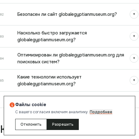
+
Безопасен ли сайт globalegyptianmuseum.org?
02
Насколько быстро загружается
+
03
globalegyptianmuseum.org?
Оптимизирован ли globalegyptianmuseum.org для
+
04
поисковых систем?
Какие технологии использует
+
05
globalegyptianmuseum.org?
Файлы cookie
С вашего согласия включим аналитику.
Подробнее
Отклонить
Разрешить
Как читать отчёт