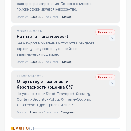
факторов ранжирования. Без него сниппет в
поиске сформируется некорректно.
Эффект:
Высокий
Сложность:
Низкая
МОБИЛЬНОСТЬ
Критично
Нет мета-тега viewport
Без viewport мобильные устройства рендерят
страницу как десктопную — сайт не
адаптируется под экран.
Эффект:
Высокий
Сложность:
Низкая
БЕЗОПАСНОСТЬ
Критично
Отсутствуют заголовки
безопасности (оценка 0%)
Не установлены: Strict-Transport-Security,
Content-Security-Policy, X-Frame-Options,
X-Content-Type-Options и ещё 6.
Эффект:
Высокий
Сложность:
Средняя
ВАЖНО
(
5
)