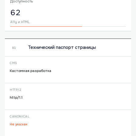
Доступность
62
A11y и HTML
Технический паспорт страницы
01
CMS
Кастомная разработка
HTTP/2
http/1.1
CANONICAL
Не указан