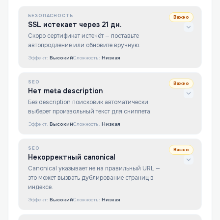
БЕЗОПАСНОСТЬ
Важно
SSL истекает через 21 дн.
Скоро сертификат истечёт — поставьте
автопродление или обновите вручную.
Эффект:
Высокий
Сложность:
Низкая
SEO
Важно
Нет meta description
Без description поисковик автоматически
выберет произвольный текст для сниппета.
Эффект:
Высокий
Сложность:
Низкая
SEO
Важно
Некорректный canonical
Canonical указывает не на правильный URL —
это может вызвать дублирование страниц в
индексе.
Эффект:
Высокий
Сложность:
Низкая