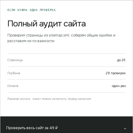
ЕСЛИ НУЖНА ОДНА ПРОВЕРКА
Полный аудит сайта
Проверим страницы из sitemap.xml, соберём общие ошибки и
расставим их по важности.
Страницы
до
25
Глубина
29
проверок
Оплата
один раз
Разовая оплата · пакет можно изменить перед запуском
Проверить весь сайт за
49
₽
→