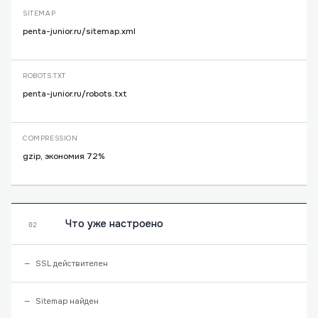
SITEMAP
penta-junior.ru/sitemap.xml
ROBOTS.TXT
penta-junior.ru/robots.txt
COMPRESSION
gzip, экономия 72%
Что уже настроено
02
SSL действителен
Sitemap найден