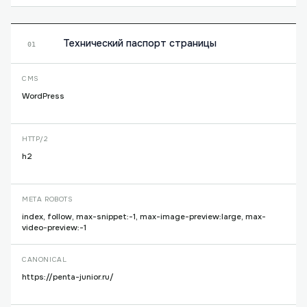
Технический паспорт страницы
01
CMS
WordPress
HTTP/2
h2
META ROBOTS
index, follow, max-snippet:-1, max-image-preview:large, max-
video-preview:-1
CANONICAL
https://penta-junior.ru/