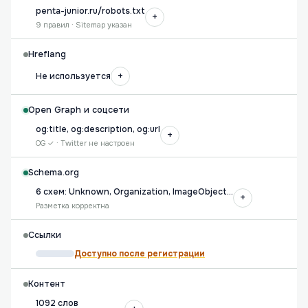
penta-junior.ru/robots.txt
+
9 правил · Sitemap указан
Hreflang
+
Не используется
Open Graph и соцсети
og:title, og:description, og:url
+
OG ✓ · Twitter не настроен
Schema.org
6 схем: Unknown, Organization, ImageObject…
+
Разметка корректна
Ссылки
Доступно после регистрации
Контент
1092 слов