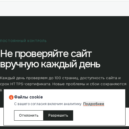
ПОСТОЯННЫЙ КОНТРОЛЬ
Не проверяйте сайт
вручную каждый день
Каждый день проверяем до
100
страниц, доступность сайта и
срок HTTPS-сертификата. Новые проблемы и сбои сохраняются
в истории.
Файлы cookie
С вашего согласия включим аналитику.
Подробнее
Отклонить
Разрешить
→
Контроль сайта ·
990
₽/мес