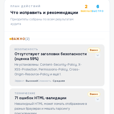
2
6
ПЛАН ДЕЙСТВИЙ
ВАЖНЫХ
БЫСТРО
Что исправить и рекомендации
Приоритеты собраны по всем результатам
аудита
ВАЖНО
(
2
)
БЕЗОПАСНОСТЬ
Важно
Отсутствуют заголовки безопасности
(оценка 59%)
Не установлены: Content-Security-Policy, X-
XSS-Protection, Permissions-Policy, Cross-
Origin-Resource-Policy и ещё 1.
Эффект:
Высокий
Сложность:
Средняя
ТЕХНИЧЕСКИЕ
Важно
71 ошибок HTML-валидации
Невалидный HTML может ломать отображение в
разных браузерах и мешать парсингу
поисковиками.