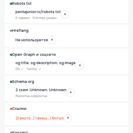
Robots.txt
pentajunior.ru/robots.txt
+
6 правил · Sitemap указан
Hreflang
+
Не используется
Open Graph и соцсети
og:title, og:description, og:image
+
OG ✓ · Twitter ✓
Schema.org
2 схем: Unknown, Unknown
+
Разметка корректна
Ссылки
+
21 внутр. / 1 внеш., 1 битых
Контент