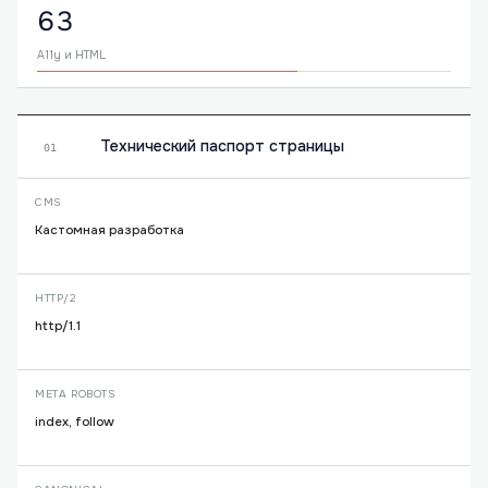
63
A11y и HTML
Технический паспорт страницы
01
CMS
Кастомная разработка
HTTP/2
http/1.1
META ROBOTS
index, follow