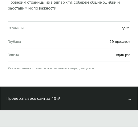
Проверим страницы из sitemap.xml, соберём общие ошибки и
расставим их по важности.
Страницы
до
25
Глубина
29
проверок
Оплата
один раз
Разовая оплата · пакет можно изменить перед запуском
Проверить весь сайт за
49
₽
→