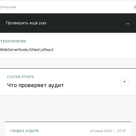
Запусков
2
→
Проверить ещё раз
ТЕХНОЛОГИИ
WebServer
NodeJS
Next.js
React
СОСТАВ ОТЧЁТА
+
Что проверяет аудит
СВОДКА АУДИТА
24 июня 2026 г., 20:37