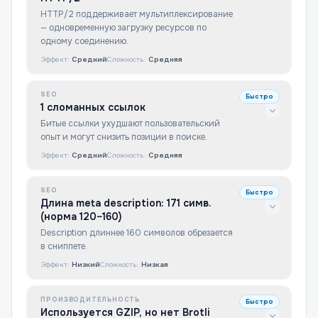
HTTP/2 поддерживает мультиплексирование
— одновременную загрузку ресурсов по
одному соединению.
Эффект:
Средний
Сложность:
Средняя
SEO
Быстро
1 сломанных ссылок
Битые ссылки ухудшают пользовательский
опыт и могут снизить позиции в поиске.
Эффект:
Средний
Сложность:
Средняя
SEO
Быстро
Длина meta description: 171 симв.
(норма 120–160)
Description длиннее 160 символов обрезается
в сниппете.
Эффект:
Низкий
Сложность:
Низкая
ПРОИЗВОДИТЕЛЬНОСТЬ
Быстро
Используется GZIP, но нет Brotli