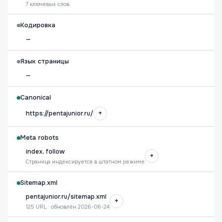
7 ключевых слов
Кодировка
—
Язык страницы
—
Canonical
+
https://pentajunior.ru/
Meta robots
index, follow
+
Страница индексируется в штатном режиме
Sitemap.xml
pentajunior.ru/sitemap.xml
+
125 URL · обновлён 2026-06-24