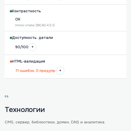
Контрастность
OK
Inline-стили (WCAG 4.5:1)
Доступность: детали
+
90/100
HTML-валидация
+
71 ошибок, 0 предупр.
06
Технологии
CMS, сервер, библиотеки, домен, DNS и аналитика.