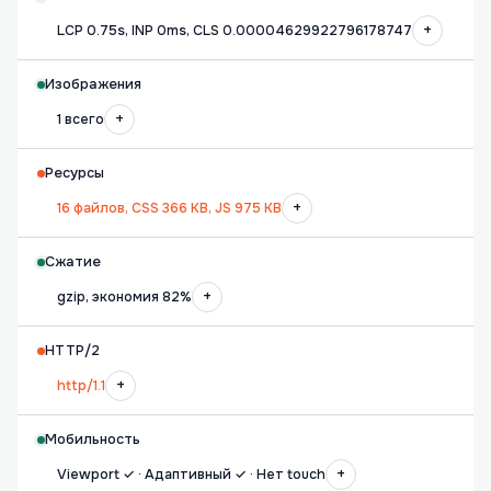
+
LCP 0.75s, INP 0ms, CLS 0.00004629922796178747
Изображения
+
1 всего
Ресурсы
+
16 файлов, CSS 366 KB, JS 975 KB
Сжатие
+
gzip, экономия 82%
HTTP/2
+
http/1.1
Мобильность
+
Viewport ✓ · Адаптивный ✓ · Нет touch