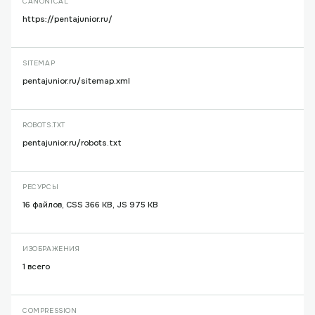
CANONICAL
https://pentajunior.ru/
SITEMAP
pentajunior.ru/sitemap.xml
ROBOTS.TXT
pentajunior.ru/robots.txt
РЕСУРСЫ
16 файлов, CSS 366 KB, JS 975 KB
ИЗОБРАЖЕНИЯ
1 всего
COMPRESSION