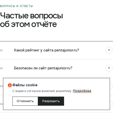
ВОПРОСЫ И ОТВЕТЫ
Частые вопросы
об этом отчёте
+
Какой рейтинг у сайта pentajunior.ru?
01
+
Безопасен ли сайт pentajunior.ru?
02
Файлы cookie
+
Насколько быстро загружается pentajunior.ru?
03
С вашего согласия включим аналитику.
Подробнее
Оптимизирован ли pentajunior.ru для поисковых
Отклонить
Разрешить
+
04
систем?