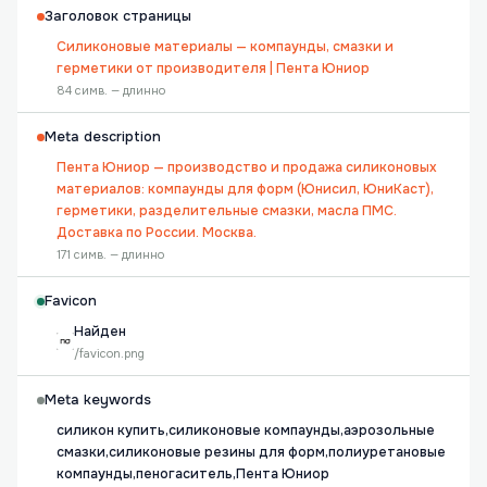
Заголовок страницы
Силиконовые материалы — компаунды, смазки и
герметики от производителя | Пента Юниор
84 симв. — длинно
Meta description
Пента Юниор — производство и продажа силиконовых
материалов: компаунды для форм (Юнисил, ЮниКаст),
герметики, разделительные смазки, масла ПМС.
Доставка по России. Москва.
171 симв. — длинно
Favicon
Найден
/favicon.png
Meta keywords
силикон купить,силиконовые компаунды,аэрозольные
смазки,силиконовые резины для форм,полиуретановые
компаунды,пеногаситель,Пента Юниор