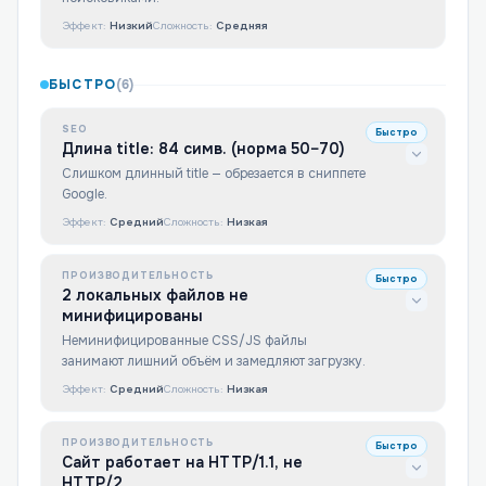
Эффект:
Низкий
Сложность:
Средняя
БЫСТРО
(
6
)
SEO
Быстро
Длина title: 84 симв. (норма 50–70)
Слишком длинный title — обрезается в сниппете
Google.
Эффект:
Средний
Сложность:
Низкая
ПРОИЗВОДИТЕЛЬНОСТЬ
Быстро
2 локальных файлов не
минифицированы
Неминифицированные CSS/JS файлы
занимают лишний объём и замедляют загрузку.
Эффект:
Средний
Сложность:
Низкая
ПРОИЗВОДИТЕЛЬНОСТЬ
Быстро
Сайт работает на HTTP/1.1, не
HTTP/2