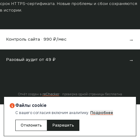
срок HTTPS-сертификата. Новые проблемы и сбои сохраняются
в истории.
→
Контроль сайта ·
990
₽/мес
→
Разовый аудит от
49
₽
Отчёт создан в
reChecker
· проверка одной страницы бесплатна
Файлы cookie
С вашего согласия включим аналитику.
Подробнее
Отклонить
Разрешить