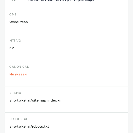
CMS
WordPress
HTTP/2
h2
CANONICAL
Не указан
SITEMAP
shortpixel.ai/sitemap_index.xml
ROBOTS.TXT
shortpixel.ai/robots.txt