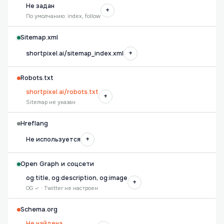
Не задан
+
По умолчанию: index, follow
Sitemap.xml
+
shortpixel.ai/sitemap_index.xml
Robots.txt
shortpixel.ai/robots.txt
+
Sitemap не указан
Hreflang
+
Не используется
Open Graph и соцсети
og:title, og:description, og:image
+
OG ✓ · Twitter не настроен
Schema.org
Не найдена