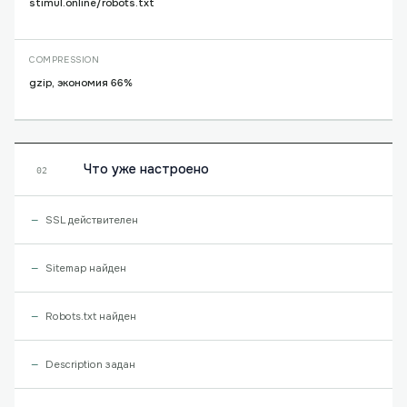
stimul.online/robots.txt
COMPRESSION
gzip, экономия 66%
Что уже настроено
02
SSL действителен
Sitemap найден
Robots.txt найден
Description задан