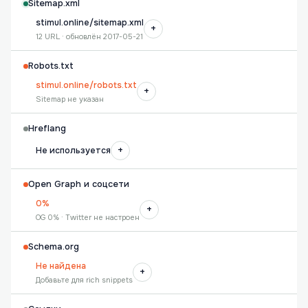
Sitemap.xml
stimul.online/sitemap.xml
+
12 URL · обновлён 2017-05-21
Robots.txt
stimul.online/robots.txt
+
Sitemap не указан
Hreflang
+
Не используется
Open Graph и соцсети
0%
+
OG 0% · Twitter не настроен
Schema.org
Не найдена
+
Добавьте для rich snippets