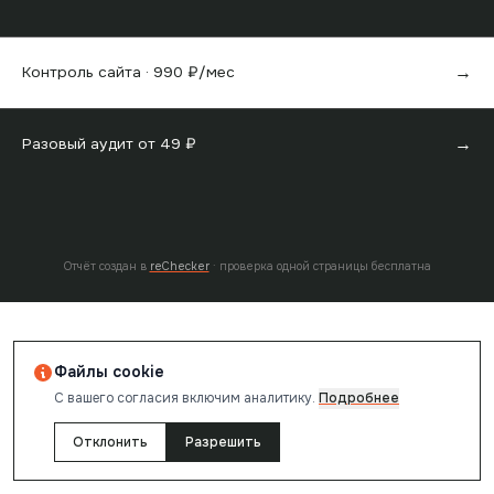
→
Контроль сайта ·
990
₽/мес
→
Разовый аудит от
49
₽
Отчёт создан в
reChecker
· проверка одной страницы бесплатна
Файлы cookie
С вашего согласия включим аналитику.
Подробнее
Отклонить
Разрешить