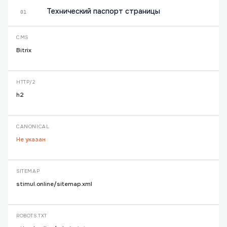
Технический паспорт страницы
01
CMS
Bitrix
HTTP/2
h2
CANONICAL
Не указан
SITEMAP
stimul.online/sitemap.xml
ROBOTS.TXT