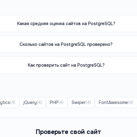
Какая средняя оценка сайтов на PostgreSQL?
Сколько сайтов на PostgreSQL проверено?
Как проверить сайт на PostgreSQL?
ytics
jQuery
PHP
Swiper
FontAwesome
(
4
)
(
4
)
(
4
)
(
4
)
(
4
)
Проверьте свой сайт