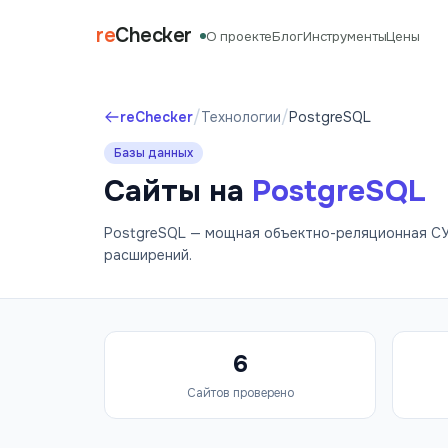
re
Checker
О проекте
Блог
Инструменты
Цены
/
/
reChecker
Технологии
PostgreSQL
Базы данных
Сайты на
PostgreSQL
PostgreSQL — мощная объектно-реляционная СУ
расширений.
6
Сайтов проверено