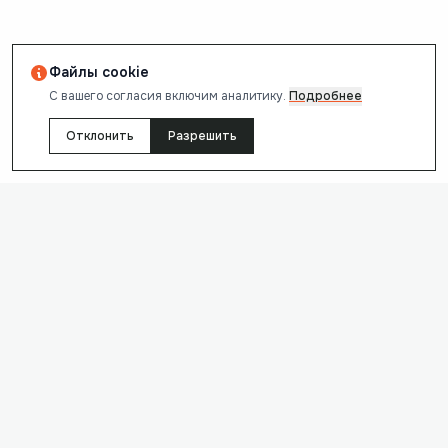
Файлы cookie
С вашего согласия включим аналитику.
Подробнее
Отклонить
Разрешить
Обратная связь
Если reChecker работает неправильно, опишите проблему и
укажите страницу, на которой она возникла. Оставьте email
или телефон — мы ответим после проверки.