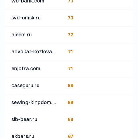
wb-bank.com
73
svd-omsk.ru
73
aleem.ru
72
advokat-kozlova.ru
71
enjofra.com
71
caseguru.ru
69
sewing-kingdom.ru
68
sib-bear.ru
68
akbars.ru
67