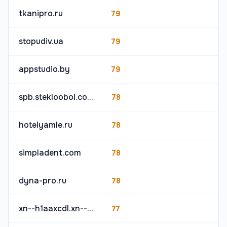
tkanipro.ru
79
stopudiv.ua
79
appstudio.by
79
spb.steklooboi.com
78
hotelyamle.ru
78
simpladent.com
78
dyna-pro.ru
78
xn--h1aaxcdl.xn--p1acf
77