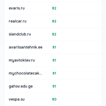
evaris.ru
82
realcar.ru
82
slandclub.ru
82
avariisantehnik.ee
81
myavtoklav.ru
81
mychocolatecake.ru
81
gahsv.edu.ge
81
vespa.su
80