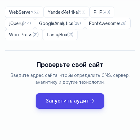
WebServer
YandexMetrika
PHP
(
52
)
(
50
)
(
49
)
jQuery
GoogleAnalytics
FontAwesome
(
44
)
(
28
)
(
26
)
WordPress
FancyBox
(
21
)
(
21
)
Проверьте свой сайт
Введите адрес сайта, чтобы определить CMS, сервер,
аналитику и другие технологии.
Запустить аудит