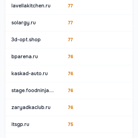
lavellakitchen.ru
77
solargy.ru
77
3d-opt.shop
77
bparena.ru
76
kaskad-auto.ru
76
stage.foodninja.pro
76
zaryadkaclub.ru
76
itsgp.ru
75