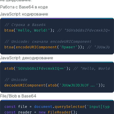
Работа с Base64 в коде
JavaScript: кодирование
// Строка в Base64
btoa
(
'Hello, World!'
); 
// "SGVsbG8sIFdvcmxkIQ==
// Unicode: сначала encodeURIComponent
btoa
(
encodeURIComponent
(
'Привет'
)); 
// "JUUwJUJ
JavaScript: декодирование
atob
(
'SGVsbG8sIFdvcmxkIQ=='
); 
// "Hello, World!
// Unicode
decodeURIComponent
(
atob
(
'JUUwJUJDJUJF...'
File/Blob в Base64
const
 file = 
document
.
querySelector
(
'input[type
const
 reader = 
new
FileReader
();
