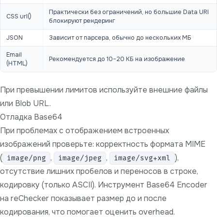
Практически без ограничений, но большие Data URI
CSS url()
блокируют рендеринг
JSON
Зависит от парсера, обычно до нескольких МБ
Email
Рекомендуется до 10–20 КБ на изображение
(HTML)
При превышении лимитов используйте внешние файлы
или Blob URL.
Отладка Base64
При проблемах с отображением встроенных
изображений проверьте: корректность формата MIME
(
,
,
),
image/png
image/jpeg
image/svg+xml
отсутствие лишних пробелов и переносов в строке,
кодировку (только ASCII). Инструмент
Base64 Encoder
на reChecker
показывает размер до и после
кодирования, что помогает оценить overhead.