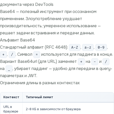
документа через DevTools
Base64 — полезный инструмент при осознанном
применении. Злоупотребление ухудшает
производительность; умеренное использование —
решает задачи встраивания и передачи данных.
Альфавит Base64
Стандартный алфавит (RFC 4648):
,
,
,
A-Z
a-z
0-9
,
. Символ
используется для паддинга в конце.
+
/
=
Вариант Base64url (для URL) заменяет
на
и
+
-
/
на
, убирает паддинг — удобно для передачи в query-
_
параметрах и JWT.
Ограничения длины в разных контекстах
Контекст
Типичный лимит
URL в
2–8 КБ в зависимости от браузера
браузере