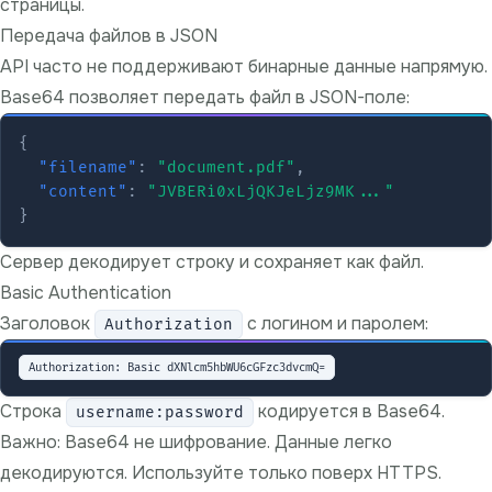
страницы.
Передача файлов в JSON
API часто не поддерживают бинарные данные напрямую.
Base64 позволяет передать файл в JSON-поле:
{
"filename"
:
"document.pdf"
,
"content"
:
"JVBERi0xLjQKJeLjz9MK..."
}
Сервер декодирует строку и сохраняет как файл.
Basic Authentication
Заголовок
с логином и паролем:
Authorization
Строка
кодируется в Base64.
username:password
Важно: Base64 не шифрование. Данные легко
декодируются. Используйте только поверх HTTPS.