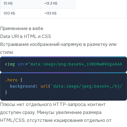
10 КБ
~13.3 КБ
100 КБ
~133 КБ
Применение в вебе
Data URI в HTML и CSS
Встраивание изображений напрямую в разметку или
стили:
<
img
src
=
"data:image/png;base64,iVBORw0KGgoAAAA
.hero
 {

background
: 
url
(
'data:image/jpeg;base64,/9j/4
Плюсы: нет отдельного HTTP-запроса, контент
доступен сразу. Минусы: увеличение размера
HTML/CSS, отсутствие кэширования отдельно от