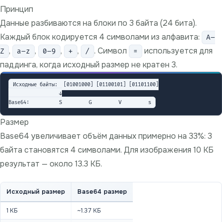
Принцип
Данные разбиваются на блоки по 3 байта (24 бита).
Каждый блок кодируется 4 символами из алфавита:
A–
,
,
,
,
. Символ
используется для
Z
a–z
0–9
+
/
=
паддинга, когда исходный размер не кратен 3.
Исходные байты:  [01001000] [01100101] [01101100]

                 ↓

Размер
Base64 увеличивает объём данных примерно на 33%: 3
байта становятся 4 символами. Для изображения 10 КБ
результат — около 13.3 КБ.
Исходный размер
Base64 размер
1 КБ
~1.37 КБ