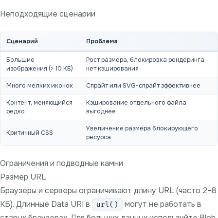
Неподходящие сценарии
Сценарий
Проблема
Большие
Рост размера, блокировка рендеринга,
изображения (> 10 КБ)
нет кэширования
Много мелких иконок
Спрайт или SVG-спрайт эффективнее
Контент, меняющийся
Кэширование отдельного файла
редко
выгоднее
Увеличение размера блокирующего
Критичный CSS
ресурса
Ограничения и подводные камни
Размер URL
Браузеры и серверы ограничивают длину URL (часто 2–8
КБ). Длинные Data URI в
могут не работать в
url()
старых браузерах. Для больших данных используйте Blob