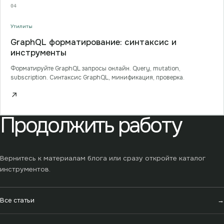
04
Утилиты
GraphQL форматирование: синтаксис и
инструменты
Форматируйте GraphQL запросы онлайн. Query, mutation,
subscription. Синтаксис GraphQL, минификация, проверка.
↗
Продолжить работу
Вернитесь к материалам блога или сразу откройте каталог
инструментов.
Все статьи
→