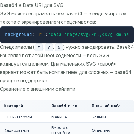
Base64 в Data URI для SVG
SVG можно встраивать без base64 — в виде «сырого»
текста с экранированием спецсимволов:
background
: 
url
(
'data:image/svg+xml,<svg xmlns=
Спецсимволы (
,
,
) нужно закодировать. Base64
#
?
&
избавляет от этой необходимости — весь SVG
кодируется целиком. Для маленьких SVG «сырой»
вариант может быть компактнее; для сложных — base64
проще в поддержке.
Сравнение с внешними файлами
Критерий
Base64 inline
Внешний файл
HTTP-запросы
Меньше
Больше
Вместе с
Кэширование
Отдельно
HTML/CSS