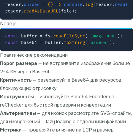
reader.
onload
 = 
() =>
console
.
log
(reader.
result
reader.
readAsDataURL
Node.js
const
 buffer = fs.
readFileSync
(
'image.png'
const
 base64 = buffer.
toString
(
'base64'
Практические рекомендации
Порог размера
— не встраивайте изображения больше
2–4 КБ через Base64
Критичность
— резервируйте Base64 для ресурсов,
блокирующих отрисовку
Инструменты
— используйте
Base64 Encoder на
reChecker
для быстрой проверки и конвертации
Альтернативы
— для иконок рассмотрите SVG-спрайты,
для изображений —
lazy loading
с отдельными файлами
Метрики
— проверяйте влияние на LCP и размер