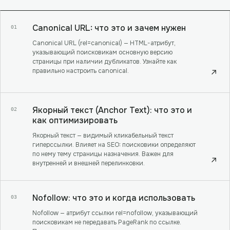
Canonical URL: что это и зачем нужен
01
Canonical URL (rel=canonical) — HTML-атрибут,
указывающий поисковикам основную версию
страницы при наличии дубликатов. Узнайте как
правильно настроить canonical.
↗
Якорный текст (Anchor Text): что это и
02
как оптимизировать
Якорный текст — видимый кликабельный текст
гиперссылки. Влияет на SEO: поисковики определяют
по нему тему страницы назначения. Важен для
↗
внутренней и внешней перелинковки.
Nofollow: что это и когда использовать
03
Nofollow — атрибут ссылки rel=nofollow, указывающий
поисковикам не передавать PageRank по ссылке.