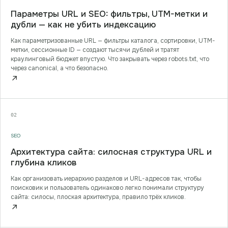
Параметры URL и SEO: фильтры, UTM-метки и
дубли — как не убить индексацию
Как параметризованные URL — фильтры каталога, сортировки, UTM-
метки, сессионные ID — создают тысячи дублей и тратят
краулинговый бюджет впустую. Что закрывать через robots.txt, что
через canonical, а что безопасно.
↗
02
SEO
Архитектура сайта: силосная структура URL и
глубина кликов
Как организовать иерархию разделов и URL-адресов так, чтобы
поисковик и пользователь одинаково легко понимали структуру
сайта: силосы, плоская архитектура, правило трёх кликов.
↗