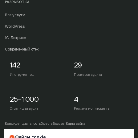
РАЗРАБОТКА
Все услуги
WordPress
1С-Битрикс
Современный стек
142
29
Инструментов
Проверок аудита
25–1 000
4
Страниц за аудит
Режима мониторинга
Конфиденциальность
Оферта
Возврат
Карта сайта
Файлы cookie