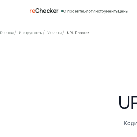
re
Checker
О проекте
Блог
Инструменты
Цены
/
/
/
Главная
Инструменты
Утилиты
URL Encoder
U
Коди