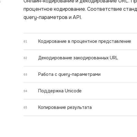
Онлайн-кодирование и декодирование URL. П
5
процентное кодирование. Соответствие станд
query-параметров и API.
Кодирование в процентное представление
01
Декодирование закодированных URL
02
Работа с query-параметрами
03
Поддержка Unicode
04
Копирование результата
05