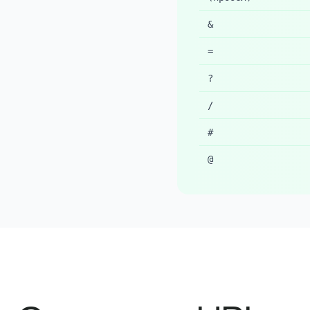
&
=
?
/
#
@