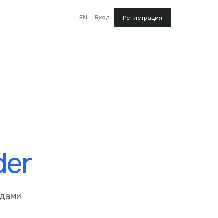
EN
Вход
Регистрация
der
одами