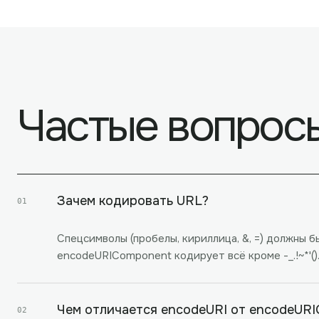
Частые вопрос
Зачем кодировать URL?
01
Спецсимволы (пробелы, кириллица, &, =) должны 
encodeURIComponent кодирует всё кроме -_.!~*'()
Чем отличается encodeURI от encodeUR
02