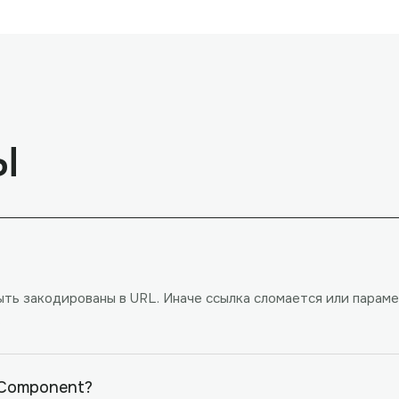
ы
быть закодированы в URL. Иначе ссылка сломается или пара
.
IComponent?