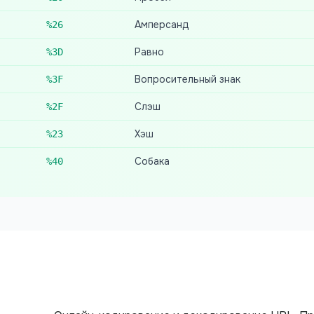
Амперсанд
%26
Равно
%3D
Вопросительный знак
%3F
Слэш
%2F
Хэш
%23
Собака
%40