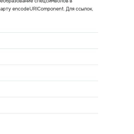
реобразование спецсимволов в
арту encodeURIComponent. Для ссылок,