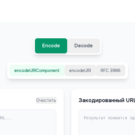
Encode
Decode
encodeURIComponent
encodeURI
RFC 3986
Закодированный UR
Очистить
Результат появится зд