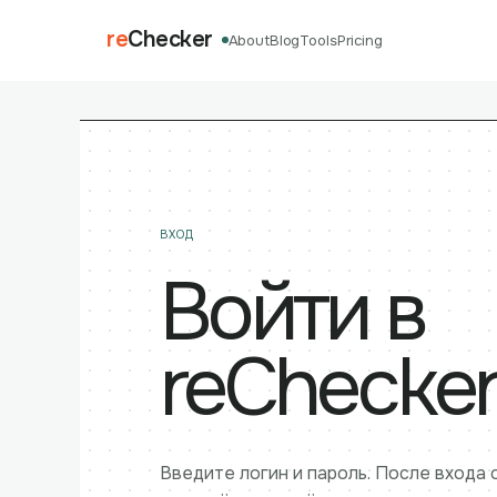
re
Checker
About
Blog
Tools
Pricing
ВХОД
Войти в
reChecke
Введите логин и пароль. После входа