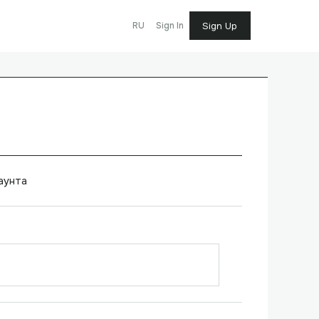
RU
Sign In
Sign Up
аунта