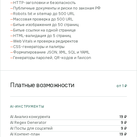
—
HTTP-заголовки и безопасность
—
Публичные документы и риски по законам РФ
—
Robots.txt и sitemap до 500 URL
—
Массовая проверка до 500 URL
—
Битые изображения до 50 страниц
—
Битые ссылки на одной странице
—
HTML-валидация до 5 страниц
—
Web Vitals и проверка редиректов
—
CSS-генераторы и палитры
—
Форматирование JSON, XML, SQL и YAML
—
Генераторы паролей, QR-кодов и favicon
Платные возможности
от 1 ₽
AI-ИНСТРУМЕНТЫ
AI Анализ конкурента
19 ₽
AI Regex Generator
9 ₽
AI Посты для соцсетей
9 ₽
AI Контент-план
19 ₽