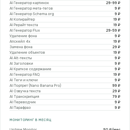
AI Генератор картинок
29-99 ₽
AI Генератор мета-тегов
9 ₽
AI Генератор Schema.org
9 ₽
AI Копирайтер
19 ₽
AI Рерайт текста
19 ₽
AI Генератор Flux
29-59 ₽
Удаление фона
9 ₽
Апскейл 4x
19 ₽
Замена фона
29 ₽
Удаление объектов
19 ₽
AI Alt-тексты
9 ₽
AI Заголовки
9 ₽
AI Краткое содержание
9 ₽
AI Генератор FAQ
19 ₽
AI Теги и ключи
9 ₽
AI Портрет (Nano Banana Pro)
99 ₽
AI Озвучка текста
29 ₽
AI Транскрипция
79 ₽
AI Переводчик
9 ₽
AI Парафраз
9 ₽
МОНИТОРИНГ В МЕСЯЦ
Uptime Monitor
50 ₽/мес