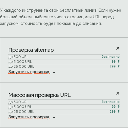
У каждого инструмента свой бесплатный лимит. Если нужен
больший объём, выберите число страниц или URL перед
запуском; стоимость будет показана до списания.
↗
Проверка sitemap
до
500
URL
бесплатно
до
5 000
URL
99 ₽
до
25 000
URL
299 ₽
Запустить проверку
→
↗
Массовая проверка URL
до
500
URL
бесплатно
до
5 000
URL
99 ₽
до
25 000
URL
299 ₽
Запустить проверку
→