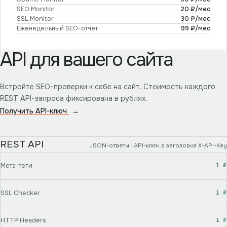
SEO Monitor
20 ₽/мес
SSL Monitor
30 ₽/мес
Еженедельный SEO-отчёт
99 ₽/мес
API для вашего сайта
Встройте SEO-проверки к себе на сайт. Стоимость каждого
REST API-запроса фиксирована в рублях.
Получить API-ключ
→
REST API
JSON-ответы · API-ключ в заголовке X-API-Key
Мета-теги
1
₽
SSL Checker
1
₽
HTTP Headers
1
₽