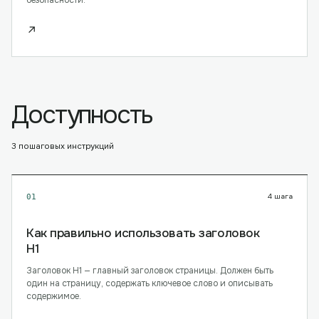
безопасности.
↗
Доступность
3
пошаговых инструкций
4
шага
01
Как правильно использовать заголовок
H1
Заголовок H1 — главный заголовок страницы. Должен быть
один на страницу, содержать ключевое слово и описывать
содержимое.