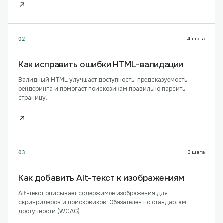
↗
4
шага
02
Как исправить ошибки HTML-валидации
Валидный HTML улучшает доступность, предсказуемость
рендеринга и помогает поисковикам правильно парсить
страницу.
↗
3
шага
03
Как добавить Alt-текст к изображениям
Alt-текст описывает содержимое изображения для
скринридеров и поисковиков. Обязателен по стандартам
доступности (WCAG).