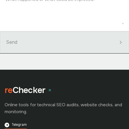
Send
re
Checker
Online tools for technical SEO audits, website checks, and
monitoring.
Telegram