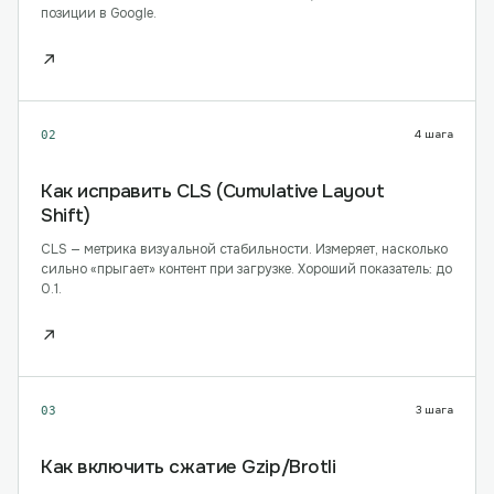
позиции в Google.
↗
4
шага
02
Как исправить CLS (Cumulative Layout
Shift)
CLS — метрика визуальной стабильности. Измеряет, насколько
сильно «прыгает» контент при загрузке. Хороший показатель: до
0.1.
↗
3
шага
03
Как включить сжатие Gzip/Brotli